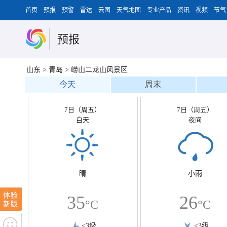
首页
预报
预警
雷达
云图
天气地图
专业产品
资讯
视频
节气
预报
山东
>
青岛
>
崂山二龙山风景区
今天
周末
7日（周五）
7日（周五）
白天
夜间
晴
小雨
35
26
°C
°C
<3级
<3级