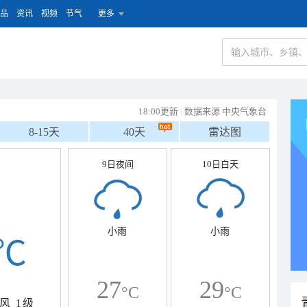
品
资讯
视频
节气
更多
18:00更新
|
数据来源 中央气象台
8-15天
40天
雷达图
9日夜间
10日白天
小雨
小雨
℃
27
29
°C
°C
风
1级