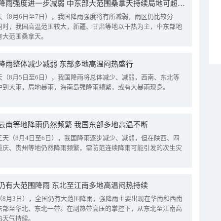
我国降雨强度进一步减弱 中东部大范围桑拿天持续局地可超38℃
天（8月6日至7日），我国降雨强度将有所减弱，雨区仍比较分
同时，我国高温范围较大，新疆、甘肃等地以干热为主，中东部地
有大范围桑拿天。
降雨整体减少减弱 东部多地高温闷热盛行
天（8月5日至6日），我国降雨将总体减少、减弱，西南、东北等
中到大雨，局地暴雨，海南岛强降雨频繁，或有大暴雨现身。
云南等地降雨仍然频繁 我国东部多地高温不断
三天（8月4日至6日），我国降雨逐步减少、减弱，但在陕西、四
重庆、贵州等地仍然降雨频繁，需防范连续降雨可能引发的次生灾
仍有大范围降雨 东北至江南多地高温闷热持续
（8月3日），全国仍有大范围降雨，强降雨主要出现在华南和西南
东部至华北、东北一带。在副热带高压的掌控下，从东北至江南高
热天气持续。