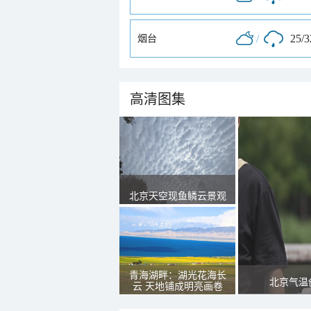
/
25/
烟台
高清图集
北京天空现鱼鳞云景观
青海湖畔：湖光花海长
北京气温
云 天地铺成明亮画卷