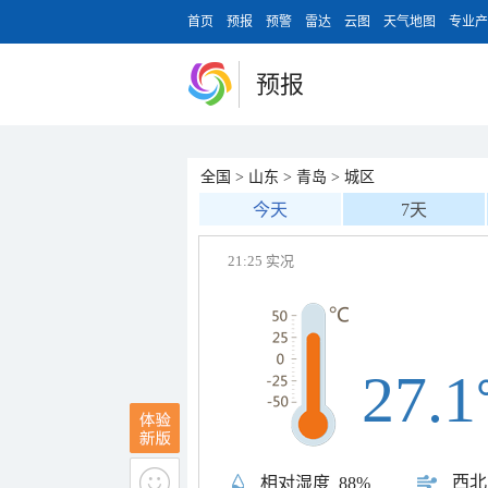
首页
预报
预警
雷达
云图
天气地图
专业产
预报
全国
>
山东
>
青岛
>
城区
今天
7天
21:25 实况
27.1
西北
相对湿度
88%