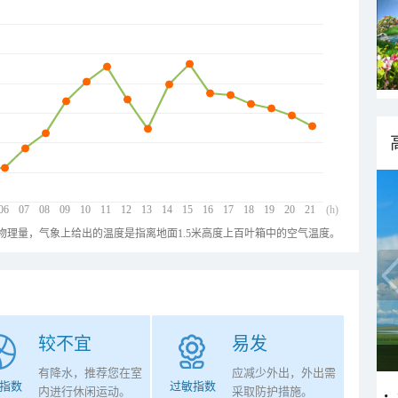
06
07
08
09
10
11
12
13
14
15
16
17
18
19
20
21
(h)
物理量，气象上给出的温度是指离地面1.5米高度上百叶箱中的空气温度。
较不宜
易发
有降水，推荐您在室
应减少外出，外出需
指数
过敏指数
内进行休闲运动。
采取防护措施。