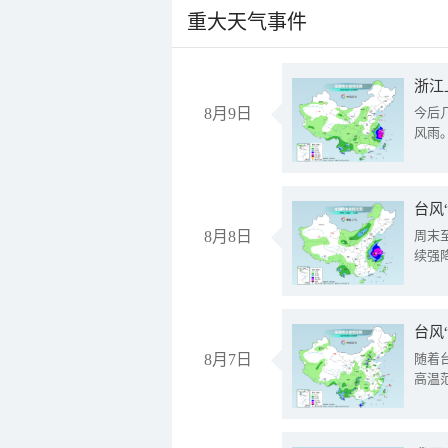
重大天气事件
浙江
8月9日
今后
风雨
台风
8月8日
周末
续强
台风
8月7日
随着
高温