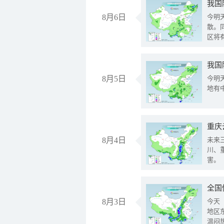
8月6日
今明
散。
区将
我国
8月5日
今明
地有
重庆
8月4日
未来
川、
害。
全国
8月3日
今天
地区
温闷