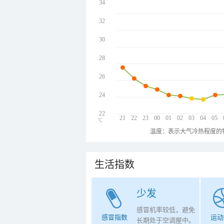
34
32
30
28
26
24
22
21
22
23
00
01
02
03
04
05
℃
温度：表示大气冷热程度的
生活指数
少发
感冒机率较低，避免
感冒指数
运动
长期处于空调屋中。