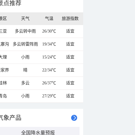
景点推荐
景区
天气
气温
旅游指数
三亚
多云转中雨
26/30℃
适宜
九寨沟
多云转雷阵雨
19/34℃
适宜
大理
小雨
15/24℃
适宜
张家界
晴
22/34℃
适宜
桂林
多云
26/37℃
适宜
青岛
小雨
27/29℃
适宜
气象产品
全国降水量预报