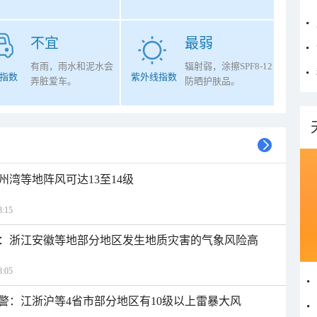
不宜
最弱
有雨，雨水和泥水会
辐射弱，涂擦SPF8-12
指数
紫外线指数
弄脏爱车。
防晒护肤品。
州湾等地阵风可达13至14级
:15
：浙江安徽等地部分地区发生地质灾害的气象风险高
:05
警：江浙沪等4省市部分地区有10级以上雷暴大风