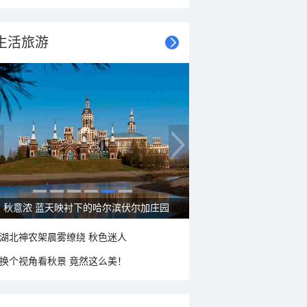
生活旅游
秋意浓 蓝天映衬下的哈尔滨伏尔加庄园
湖北神农架晨雾缭绕 秋色迷人
换个视角看秋景 竟然这么美！