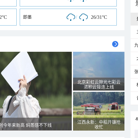
32°C
/
26/31°C
即墨
北京彩虹云隙光七彩云
浓积云接连上线
江西永新：中稻开镰抢
创今年来新高 焖蒸感不下线
收忙