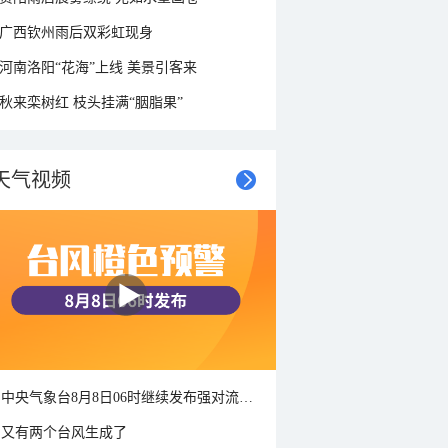
广西钦州雨后双彩虹现身
河南洛阳“花海”上线 美景引客来
秋来栾树红 枝头挂满“胭脂果”
天气视频
中央气象台8月8日06时继续发布强对流天气蓝色预警
又有两个台风生成了