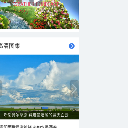
高清图集
呼伦贝尔草原 藏着最治愈的蓝天白云
贵阳雨后晨雾缭绕 宛如水墨画卷