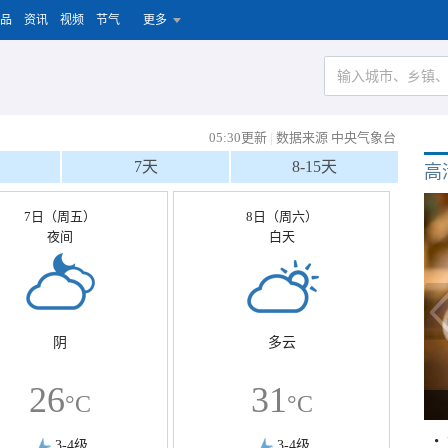
品
资讯
视频
节气
更多
05:30更新
|
数据来源 中央气象台
7天
8-15天
高
7日（周五）
8日（周六）
夜间
白天
阴
多云
26
31
°C
°C
3-4级
3-4级