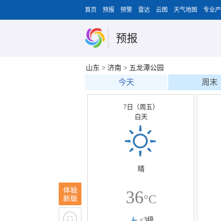
首页
预报
预警
雷达
云图
天气地图
专业产
预报
山东
>
济南
>
五龙潭公园
今天
周末
7日（周五）
白天
晴
36
°C
<3级