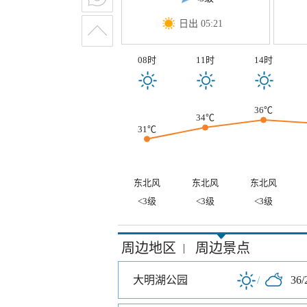
日出 05:21
08时
11时
14时
36℃
34℃
31℃
东北风
东北风
东北风
<3级
<3级
<3级
周边地区
周边景点
|
大明湖公园
/
36/