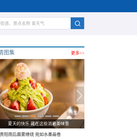
清图集
更多>>
夏天的快乐 藏在这些消暑美味里
贵阳雨后晨雾缭绕 宛如水墨画卷