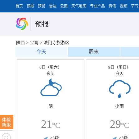
首页
预报
预警
雷达
云图
天气地图
专业产品
资讯
视频
节气
预报
陕西
>
宝鸡
>
法门寺旅游区
今天
周末
8日（周六）
9日（周日）
夜间
白天
阴
小雨
21
29
°C
°C
<3级
<3级