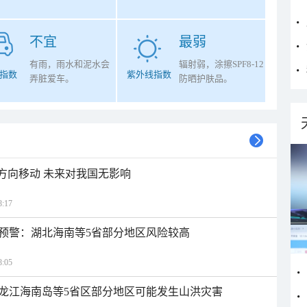
不宜
最弱
有雨，雨水和泥水会
辐射弱，涂擦SPF8-12
指数
紫外线指数
弄脏爱车。
防晒护肤品。
北方向移动 未来对我国无影响
:17
预警：湖北海南等5省部分地区风险较高
:05
龙江海南岛等5省区部分地区可能发生山洪灾害