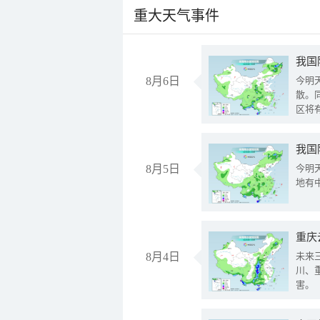
重大天气事件
8月6日
今明
散。
区将
我国
8月5日
今明
地有
重庆
8月4日
未来
川、
害。