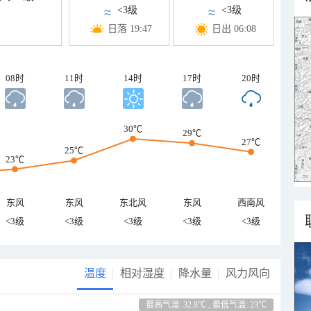
<3级
<3级
日落 19:47
日出 06:08
08时
11时
14时
17时
20时
30℃
29℃
27℃
25℃
23℃
东风
东风
东北风
东风
西南风
<3级
<3级
<3级
<3级
<3级
温度
相对湿度
降水量
风力风向
最高气温: 32.8℃ , 最低气温: 23℃