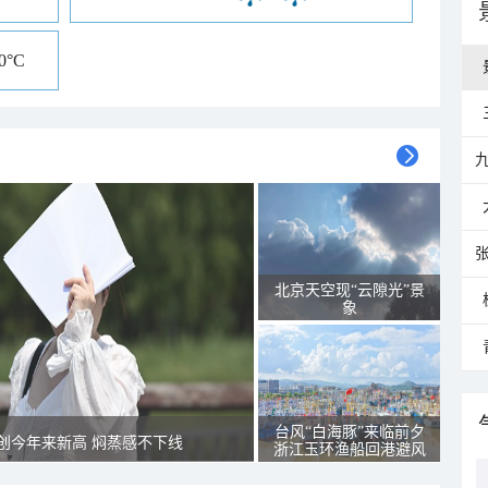
30°C
北京天空现“云隙光”景
象
台风“白海豚”来临前夕
创今年来新高 焖蒸感不下线
浙江玉环渔船回港避风