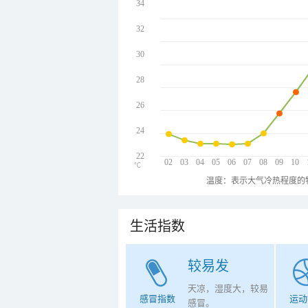
34
32
30
28
26
24
22
02
03
04
05
06
07
08
09
10
℃
温度：表示大气冷热程度的
生活指数
较易发
天凉，湿度大，较易
感冒指数
运动
感冒。