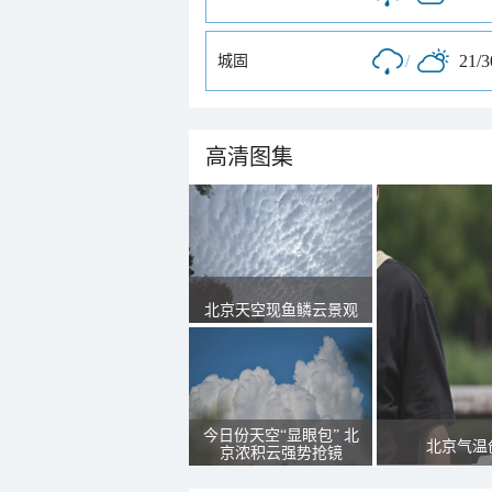
/
21/
城固
高清图集
北京天空现鱼鳞云景观
今日份天空“显眼包” 北
北京气温
京浓积云强势抢镜