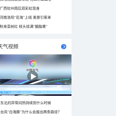
广西钦州雨后双彩虹现身
河南洛阳“花海”上线 美景引客来
秋来栾树红 枝头挂满“胭脂果”
天气视频
东北的异常闷热持续到什么时候
台风“白海豚”为什么会报出两条路径？