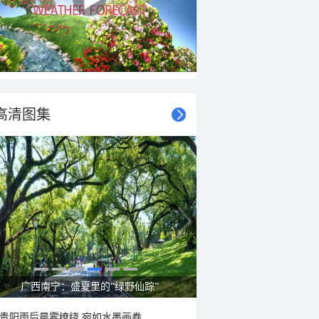
高清图集
呼伦贝尔草原 藏着最治愈的蓝天白云
贵阳雨后晨雾缭绕 宛如水墨画卷