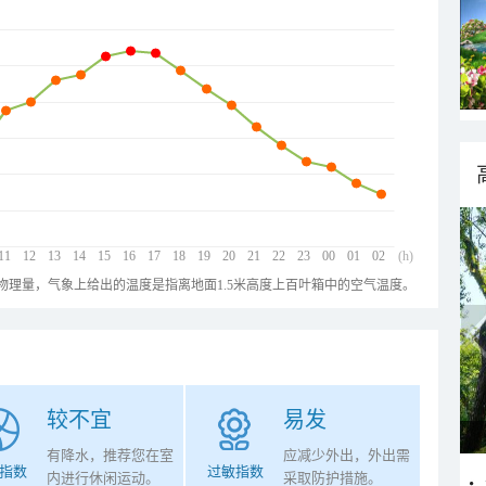
11
12
13
14
15
16
17
18
19
20
21
22
23
00
01
02
(h)
物理量，气象上给出的温度是指离地面1.5米高度上百叶箱中的空气温度。
较不宜
易发
有降水，推荐您在室
应减少外出，外出需
指数
过敏指数
内进行休闲运动。
采取防护措施。