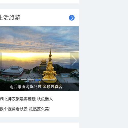
生活旅游
秋意浓 蓝天映衬下的哈尔滨伏尔加庄园
湖北神农架晨雾缭绕 秋色迷人
换个视角看秋景 竟然这么美！