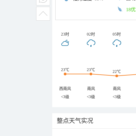
18优
23时
02时
05时
23℃
23℃
22℃
西南风
南风
南风
<3级
<3级
<3级
整点天气实况