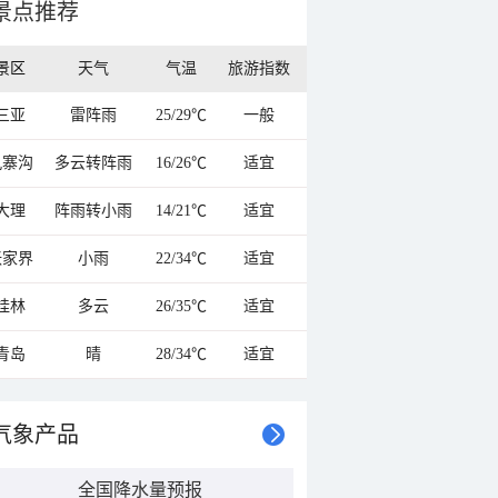
景点推荐
景区
天气
气温
旅游指数
三亚
雷阵雨
25/29℃
一般
九寨沟
多云转阵雨
16/26℃
适宜
大理
阵雨转小雨
14/21℃
适宜
张家界
小雨
22/34℃
适宜
桂林
多云
26/35℃
适宜
青岛
晴
28/34℃
适宜
气象产品
全国降水量预报