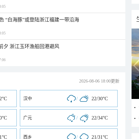
:05
色 “白海豚”或登陆浙江福建一带沿海
:05
临前夕 浙江玉环渔船回港避风
:06
2026-08-06 18:00更新
32°C
/
22/30°C
汉中
30°C
/
22/34°C
广元
31°C
/
21/31°C
西乡