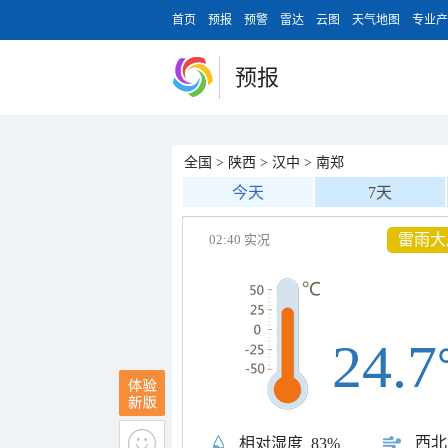
首页
预报
预警
雷达
云图
天气地图
专业产
预报
全国
>
陕西
>
汉中
>
南郑
今天
7天
雷雨大
02:40 实况
24.7
西北
相对湿度
83%