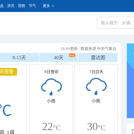
品
资讯
视频
节气
更多
18:00更新
|
数据来源 中央气象台
8-15天
40天
雷达图
风预警
6日夜间
7日白天
小雨
小雨
℃
22
30
°C
°C
风
1级