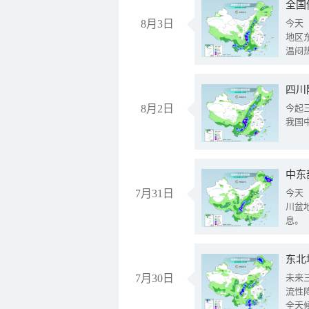
全国
8月3日
今天
地区
温闷
8月2日
今起
我国
中东
7月31日
今天
川盆
息。
东北
7月30日
未来
流性
全天