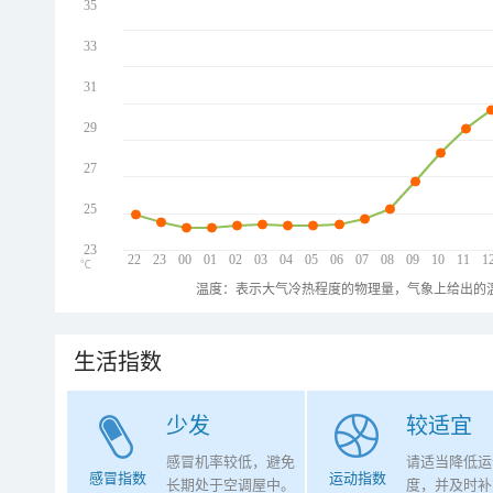
35
33
31
29
27
25
23
22
23
00
01
02
03
04
05
06
07
08
09
10
11
1
℃
温度：表示大气冷热程度的物理量，气象上给出的温
生活指数
少发
较适宜
感冒机率较低，避免
请适当降低运
感冒指数
运动指数
长期处于空调屋中。
度，并及时补