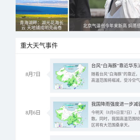
青海湖畔：湖光花海长
北京气温创今年来新高 焖蒸
云 天地铺成明亮画卷
重大天气事件
台风“白海豚”靠近华东
8月7日
随着台风“白海豚”的靠近
高温范围将缩减，受冷空气
8月6日
今明天（8月6日至7日）
散。同时，我国高温范围较
区将有大范围桑拿天。