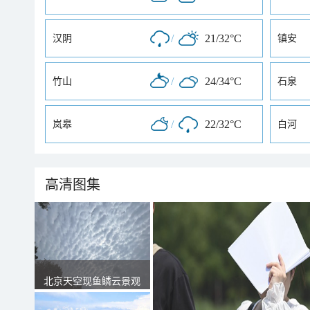
/
21/32°C
汉阴
镇安
/
24/34°C
竹山
石泉
/
22/32°C
岚皋
白河
高清图集
北京天空现鱼鳞云景观