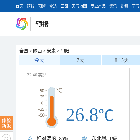
首页
预报
预警
雷达
云图
天气地图
专业产品
资讯
视频
节气
预报
全国
>
陕西
>
安康
>
旬阳
今天
7天
8-15天
22:40 实况
26.8
℃
东北风
1级
相对湿度
85%