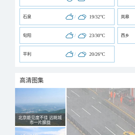
/
19/32°C
石泉
岚皋
/
23/30°C
旬阳
西乡
/
20/26°C
平利
高清图集
北京能见度不佳 远眺城
市一片朦胧