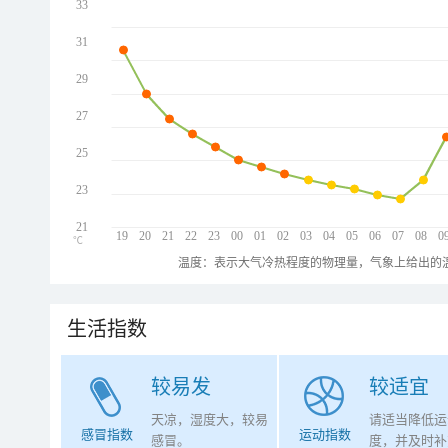
33
31
29
27
25
23
21
19
20
21
22
23
00
01
02
03
04
05
06
07
08
0
℃
温度：表示大气冷热程度的物理量，气象上给出的温
生活指数
较易发
较适宜
天凉，湿度大，较易
请适当降低运
感冒指数
运动指数
感冒。
度，并及时补