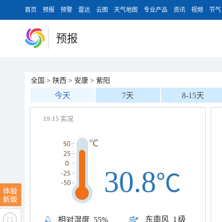
首页
预报
预警
雷达
云图
天气地图
专业产品
资讯
视频
节气
预报
全国
>
陕西
>
安康
>
紫阳
今天
7天
8-15天
19:15 实况
30.8
℃
东南风
1级
相对湿度
55%