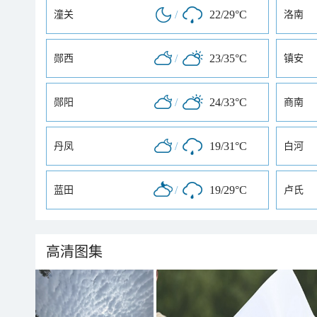
/
22/29°C
潼关
洛南
/
23/35°C
郧西
镇安
/
24/33°C
郧阳
商南
/
19/31°C
丹凤
白河
/
19/29°C
蓝田
卢氏
高清图集