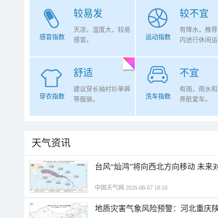
较易发
较不宜
天凉，湿度大，较易
有降水，推荐
感冒指数
运动指数
感冒。
内进行休闲运
舒适
不宜
建议穿长袖衬衫单裤
有雨，雨水和
穿衣指数
洗车指数
等服装。
弄脏爱车。
天气资讯
台风“灿鸿”将向西北方向移动 未来
中国天气网 2026-08-07 18:10
地质灾害气象风险预警：河北重庆