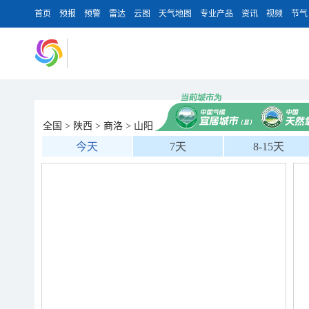
首页
预报
预警
雷达
云图
天气地图
专业产品
资讯
视频
节气
全国
>
陕西
>
商洛
>
山阳
今天
7天
8-15天