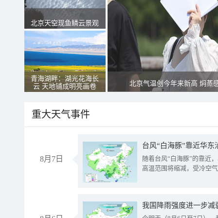
北京天空现鱼鳞云景观
青海湖畔：湖光花海长
北京气温创今年来新高 焖蒸
云 天地铺成明亮画卷
重大天气事件
台风“白海豚”靠近华东
8月7日
随着台风“白海豚”的靠近
高温范围将缩减，受冷空气