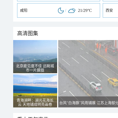
/
21/29°C
咸阳
西安
高清图集
北京能见度不佳 远眺城
市一片朦胧
青海湖畔：湖光花海长
台风“白海豚”风雨铺展 江苏上海部
云 天地铺成明亮画卷