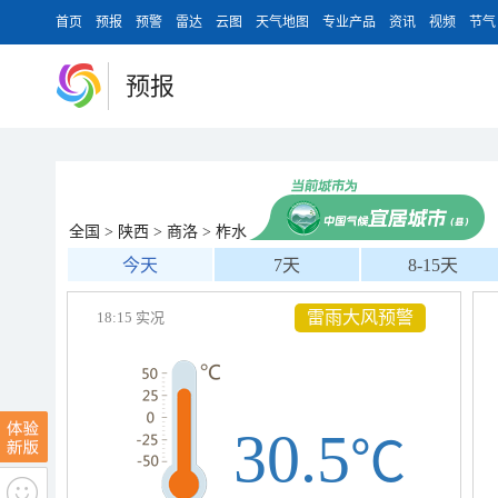
首页
预报
预警
雷达
云图
天气地图
专业产品
资讯
视频
节气
预报
全国
>
陕西
>
商洛
>
柞水
今天
7天
8-15天
雷雨大风预警
18:15 实况
30.5
℃