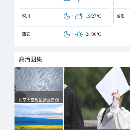
/
19/27°C
铜川
咸阳
/
24/30°C
西安
高清图集
北京天空现鱼鳞云景观