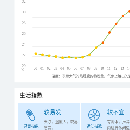
32
30
28
26
24
22
20
00
01
02
03
04
05
06
07
08
09
10
11
12
13
1
℃
温度：表示大气冷热程度的物理量，气象上给出的温
生活指数
较易发
较不宜
天凉，湿度大，较易
有降水，推荐
感冒指数
运动指数
感冒。
内进行休闲运