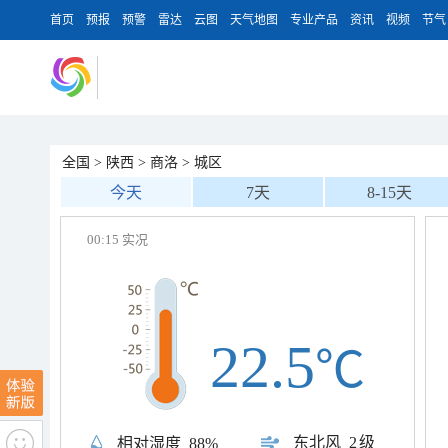
首页
预报
预警
雷达
云图
天气地图
专业产品
资讯
视频
节气
全国
>
陕西
>
商洛
>
城区
今天
7天
8-15天
00:15 实况
22.5
℃
东北风
2级
相对湿度
88%