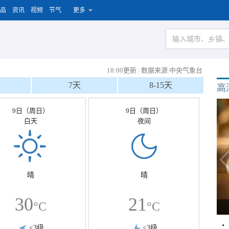
品
资讯
视频
节气
更多
18:00更新
|
数据来源 中央气象台
7天
8-15天
高
9日（周日）
9日（周日）
白天
夜间
晴
晴
30
21
°C
°C
<3级
<3级