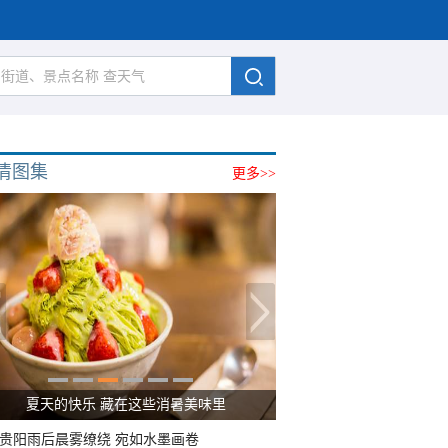
清图集
更多>>
广西南宁：盛夏里的“绿野仙踪”
贵阳雨后晨雾缭绕 宛如水墨画卷