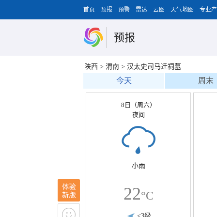
首页
预报
预警
雷达
云图
天气地图
专业产
预报
陕西
>
渭南
>
汉太史司马迁祠墓
今天
周末
8日（周六）
夜间
小雨
22
°C
<3级