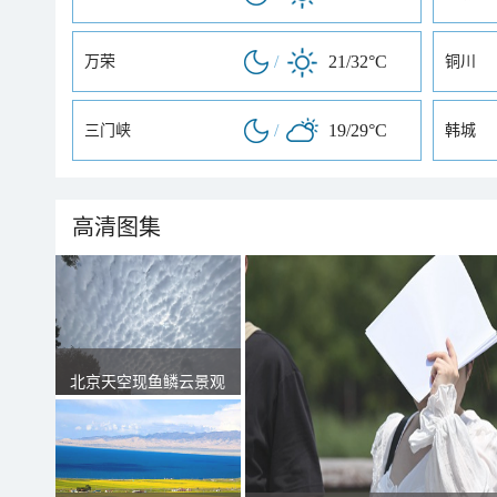
/
21/32°C
万荣
铜川
/
19/29°C
三门峡
韩城
高清图集
北京天空现鱼鳞云景观