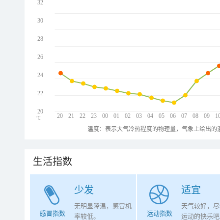
32
30
28
26
24
22
20
20
21
22
23
00
01
02
03
04
05
06
07
08
09
1
℃
温度：表示大气冷热程度的物理量，气象上给出的温
生活指数
少发
适宜
无明显降温，感冒机
天气较好，尽
感冒指数
运动指数
率较低。
运动的快乐吧