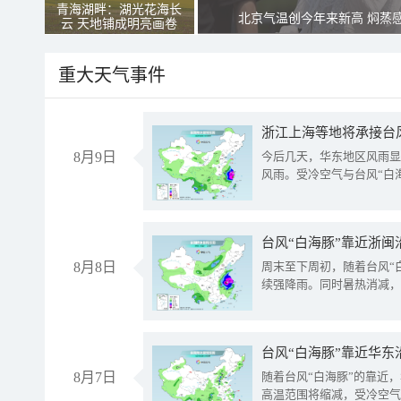
青海湖畔：湖光花海长
北京气温创今年来新高 焖蒸
云 天地铺成明亮画卷
重大天气事件
浙江上海等地将承接台风
8月9日
今后几天，华东地区风雨显
风雨。受冷空气与台风“白
台风“白海豚”靠近浙闽
8月8日
周末至下周初，随着台风“
续强降雨。同时暑热消减，
台风“白海豚”靠近华东
8月7日
随着台风“白海豚”的靠近
高温范围将缩减，受冷空气