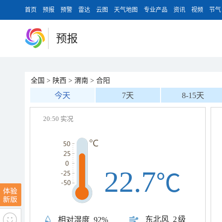
首页
预报
预警
雷达
云图
天气地图
专业产品
资讯
视频
节气
预报
全国
>
陕西
>
渭南
>
合阳
今天
7天
8-15天
20:50 实况
22.7
℃
东北风
2级
相对湿度
92%