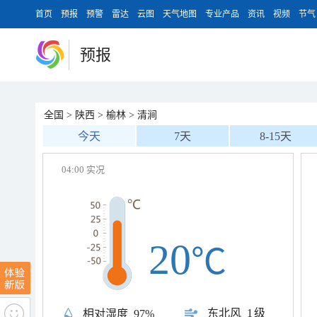
首页
预报
预警
雷达
云图
天气地图
专业产品
资讯
视频
节气
预报
全国
>
陕西
>
榆林
>
清涧
今天
7天
8-15天
04:00 实况
20
℃
东北风
1级
相对湿度
97%