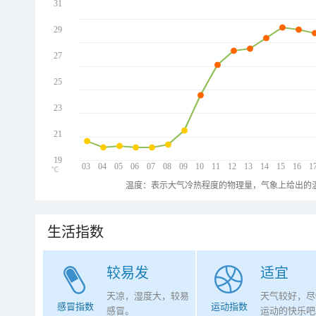
31
29
27
25
23
21
19
03
04
05
06
07
08
09
10
11
12
13
14
15
16
1
℃
温度：表示大气冷热程度的物理量，气象上给出的温
生活指数
较易发
适宜
天凉，湿度大，较易
天气较好，尽
感冒指数
运动指数
感冒。
运动的快乐吧