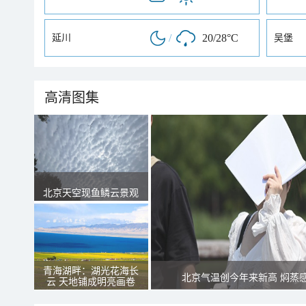
/
20/28°C
延川
吴堡
高清图集
北京天空现鱼鳞云景观
青海湖畔：湖光花海长
北京气温创今年来新高 焖蒸
云 天地铺成明亮画卷