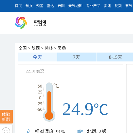
首页
预报
预警
雷达
云图
天气地图
专业产品
资讯
视频
节气
预报
全国
>
陕西
>
榆林
>
吴堡
今天
7天
8-15天
22:10 实况
24.9
℃
北风
2级
相对湿度
91%