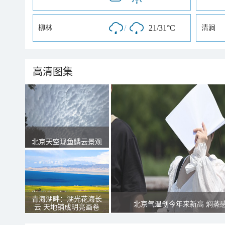
/
21/31°C
柳林
清涧
高清图集
北京天空现鱼鳞云景观
青海湖畔：湖光花海长
北京气温创今年来新高 焖蒸
云 天地铺成明亮画卷