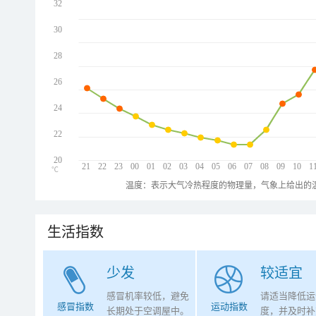
32
30
28
26
24
22
20
21
22
23
00
01
02
03
04
05
06
07
08
09
10
1
℃
温度：表示大气冷热程度的物理量，气象上给出的温
生活指数
少发
较适宜
感冒机率较低，避免
请适当降低运
感冒指数
运动指数
长期处于空调屋中。
度，并及时补