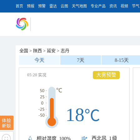
首页
预报
预警
雷达
云图
天气地图
专业产品
资讯
视频
节气
全国
>
陕西
>
延安
>
志丹
今天
7天
8-15天
大雾预警
05:20 实况
18
℃
西北风
1级
相对湿度
100%