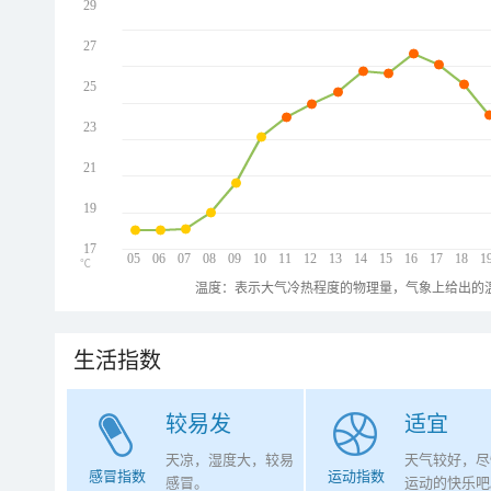
29
27
25
23
21
19
17
05
06
07
08
09
10
11
12
13
14
15
16
17
18
1
℃
温度：表示大气冷热程度的物理量，气象上给出的温
生活指数
较易发
适宜
天凉，湿度大，较易
天气较好，尽
感冒指数
运动指数
感冒。
运动的快乐吧