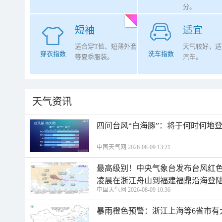
分。
短袖
适宜
适合穿T恤、短薄外套
天气较好，适
穿衣指数
洗车指数
等夏季服装。
汽车。
天气资讯
四问台风“白海豚”：将于何时何地
中国天气网 2026-08-09 13:21
最高级别！中央气象台发布台风红色
凌晨在浙江舟山到福建福鼎沿海登
中国天气网 2026-08-09 10:36
暴雨橙色预警：浙江上海等6省市有