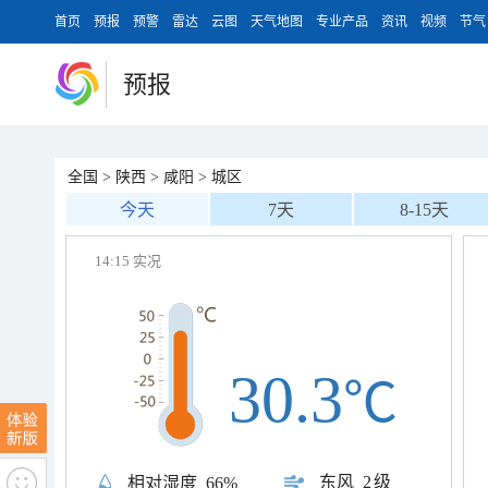
首页
预报
预警
雷达
云图
天气地图
专业产品
资讯
视频
节气
预报
全国
>
陕西
>
咸阳
>
城区
今天
7天
8-15天
14:15 实况
30.3
℃
东风
2级
相对湿度
66%