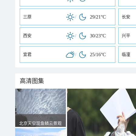
/
29/21°C
三原
长安
/
30/23°C
西安
兴平
/
25/16°C
宜君
临潼
高清图集
北京天空现鱼鳞云景观