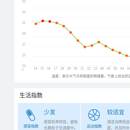
35
33
31
29
27
25
23
14
15
16
17
18
19
20
21
22
23
00
01
02
03
0
℃
温度：表示大气冷热程度的物理量，气象上给出的温
生活指数
少发
较适宜
感冒机率较低，避免
请适当降低运
感冒指数
运动指数
长期处于空调屋中。
度，并及时补