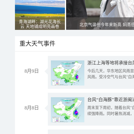
青海湖畔：湖光花海长
北京气温创今年来新高 焖蒸
云 天地铺成明亮画卷
重大天气事件
浙江上海等地将承接台风
8月9日
今后几天，华东地区风雨显
风雨。受冷空气与台风“白
台风“白海豚”靠近浙闽
8月8日
周末至下周初，随着台风“
续强降雨。同时暑热消减，