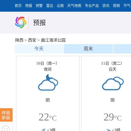
首页
预报
预警
雷达
云图
天气地图
专业产品
资讯
视频
节气
预报
陕西
>
西安
>
曲江海洋公园
今天
周末
10日（周一）
11日（周二）
夜间
白天
阴
阴
22
29
°C
°C
<3级
<3级