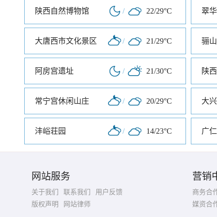
陕西自然博物馆
/
22/29°C
翠华
大唐西市文化景区
/
21/29°C
骊山
阿房宫遗址
/
21/30°C
陕西
常宁宫休闲山庄
/
20/29°C
大兴
沣峪荘园
/
14/23°C
广仁
网站服务
营销
关于我们
联系我们
用户反馈
商务合
版权声明
网站律师
媒资合