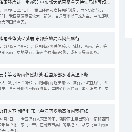
我国降雨强度进一步减弱 中东部大范围桑拿天持续局地可超38℃
天（8月6日至7日），我国降雨强度将有所减弱，雨区仍比较分
同时，我国高温范围较大，新疆、甘肃等地以干热为主，中东部地
有大范围桑拿天。
降雨整体减少减弱 东部多地高温闷热盛行
天（8月5日至6日），我国降雨将总体减少、减弱，西南、东北等
中到大雨，局地暴雨，海南岛强降雨频繁，或有大暴雨现身。
云南等地降雨仍然频繁 我国东部多地高温不断
三天（8月4日至6日），我国降雨逐步减少、减弱，但在陕西、四
重庆、贵州等地仍然降雨频繁，需防范连续降雨可能引发的次生灾
仍有大范围降雨 东北至江南多地高温闷热持续
（8月3日），全国仍有大范围降雨，强降雨主要出现在华南和西南
东部至华北、东北一带。在副热带高压的掌控下，从东北至江南高
热天气持续。