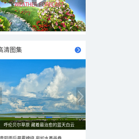
高清图集
呼伦贝尔草原 藏着最治愈的蓝天白云
贵阳雨后晨雾缭绕 宛如水墨画卷