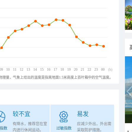
09
10
11
12
13
14
15
16
17
18
19
20
21
22
23
00
(h)
物理量，气象上给出的温度是指离地面1.5米高度上百叶箱中的空气温度。
较不宜
易发
有降水，推荐您在室
应减少外出，外出需
指数
过敏指数
内进行休闲运动。
采取防护措施。