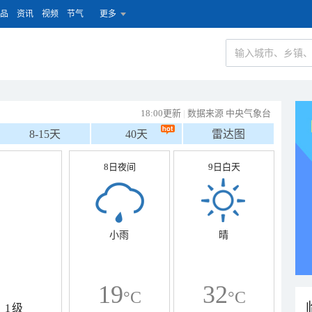
品
资讯
视频
节气
更多
18:00更新
|
数据来源 中央气象台
8-15天
40天
雷达图
8日夜间
9日白天
小雨
晴
19
32
°C
°C
1级