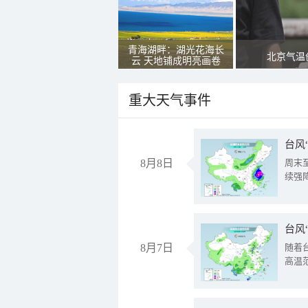
青海湖畔：湖光花海长
北京气温
云 天地铺成明亮画卷
重大天气事件
台风
8月8日
周末
续强
台风
8月7日
随着
高温