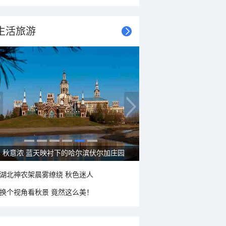
生活旅游
秋意浓 蓝天映衬下的哈尔滨伏尔加庄园
湖北神农架晨雾缭绕 秋色迷人
换个视角看秋景 竟然这么美！