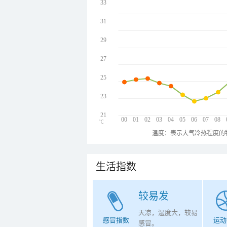
33
31
29
27
25
23
21
00
01
02
03
04
05
06
07
08
℃
温度：表示大气冷热程度的
生活指数
较易发
天凉，湿度大，较易
感冒指数
运动
感冒。