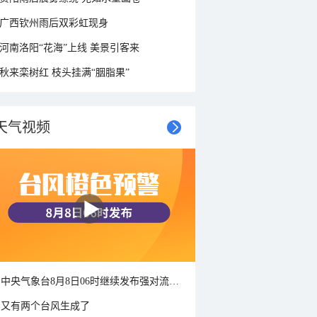
广西钦州雨后双彩虹现身
河南洛阳“花海”上线 美景引客来
秋来栾树红 枝头挂满“胭脂果”
天气视频
中央气象台8月8日06时继续发布强对流天气蓝色预警
又有两个台风生成了