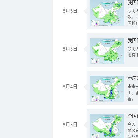
8月6日
今明
散。
区将
我国
8月5日
今明
地有
重庆
8月4日
未来
川、
害。
全国
8月3日
今天
地区
温闷