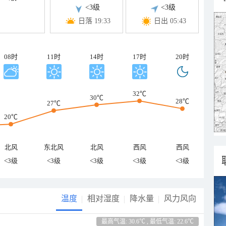
<3级
<3级
日落 19:33
日出 05:43
08时
11时
14时
17时
20时
32℃
30℃
28℃
27℃
20℃
北风
东北风
北风
西风
西风
<3级
<3级
<3级
<3级
<3级
温度
相对湿度
降水量
风力风向
最高气温: 30.6℃ , 最低气温: 22.6℃