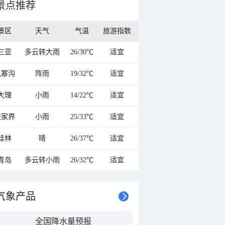
景点推荐
景区
天气
气温
旅游指数
三亚
多云转大雨
26/30℃
适宜
九寨沟
阵雨
19/32℃
适宜
大理
小雨
14/22℃
适宜
张家界
小雨
25/33℃
适宜
桂林
晴
26/37℃
适宜
青岛
多云转小雨
26/32℃
适宜
气象产品
全国降水量预报