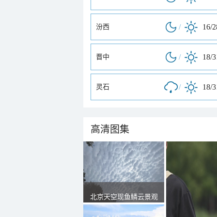
/
16/
汾西
/
18/
晋中
/
18/
灵石
高清图集
北京天空现鱼鳞云景观