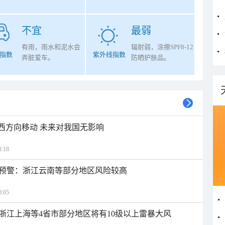
不宜
最弱
有雨，雨水和泥水会
辐射弱，涂擦SPF8-12
指数
紫外线指数
弄脏爱车。
防晒护肤品。
偏西方向移动 未来对我国无影响
:18
预警：浙江云南等部分地区风险较高
:05
浙江上海等4省市部分地区将有10级以上雷暴大风