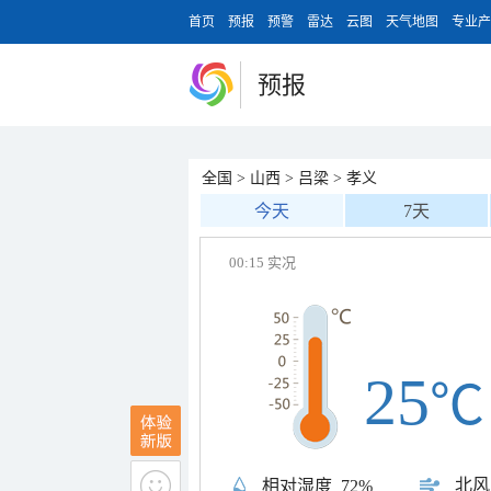
首页
预报
预警
雷达
云图
天气地图
专业产
预报
全国
>
山西
>
吕梁
>
孝义
今天
7天
00:15 实况
25
℃
北风
相对湿度
72%