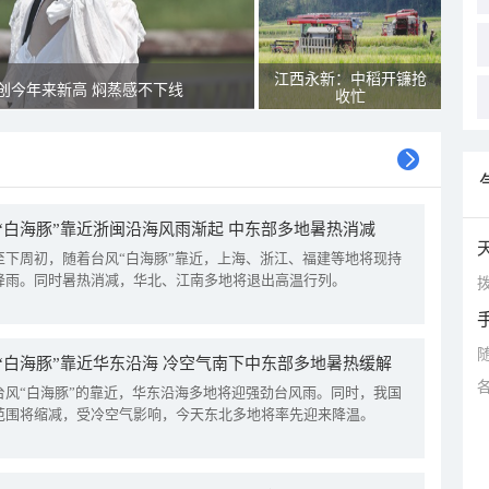
江西永新：中稻开镰抢
创今年来新高 焖蒸感不下线
收忙
“白海豚”靠近浙闽沿海风雨渐起 中东部多地暑热消减
至下周初，随着台风“白海豚”靠近，上海、浙江、福建等地将现持
降雨。同时暑热消减，华北、江南多地将退出高温行列。
拨
“白海豚”靠近华东沿海 冷空气南下中东部多地暑热缓解
台风“白海豚”的靠近，华东沿海多地将迎强劲台风雨。同时，我国
范围将缩减，受冷空气影响，今天东北多地将率先迎来降温。