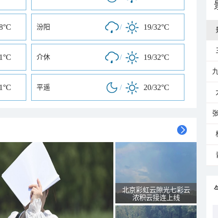
28°C
/
19/32°C
汾阳
31°C
/
19/32°C
介休
31°C
/
20/32°C
平遥
北京彩虹云隙光七彩云
浓积云接连上线