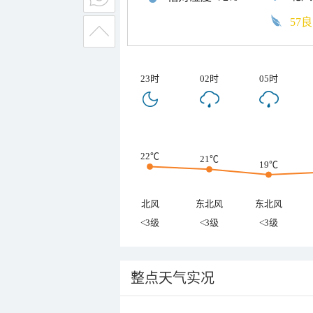
57良
23时
02时
05时
22℃
21℃
19℃
北风
东北风
东北风
<3级
<3级
<3级
整点天气实况