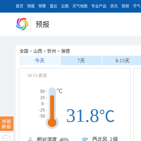
首页
预报
预警
雷达
云图
天气地图
专业产品
资讯
视频
节气
预报
全国
>
山西
>
忻州
>
保德
今天
7天
8-15天
16:15 实况
31.8
℃
西北风
2级
相对湿度
46%