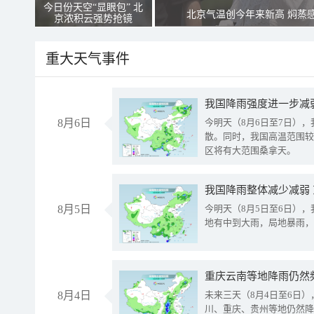
今日份天空“显眼包” 北
北京气温创今年来新高 焖蒸
京浓积云强势抢镜
重大天气事件
8月6日
今明天（8月6日至7日）
散。同时，我国高温范围较
区将有大范围桑拿天。
我国降雨整体减少减弱
8月5日
今明天（8月5日至6日）
地有中到大雨，局地暴雨，
重庆云南等地降雨仍然
8月4日
未来三天（8月4日至6日
川、重庆、贵州等地仍然降