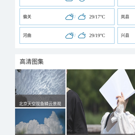
/
29/17°C
偏关
岚县
/
29/19°C
河曲
兴县
高清图集
北京天空现鱼鳞云景观