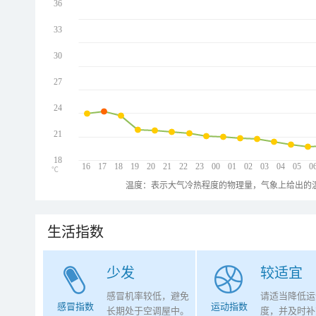
36
33
30
27
24
21
18
16
17
18
19
20
21
22
23
00
01
02
03
04
05
0
℃
温度：表示大气冷热程度的物理量，气象上给出的温
生活指数
少发
较适宜
感冒机率较低，避免
请适当降低运
感冒指数
运动指数
长期处于空调屋中。
度，并及时补