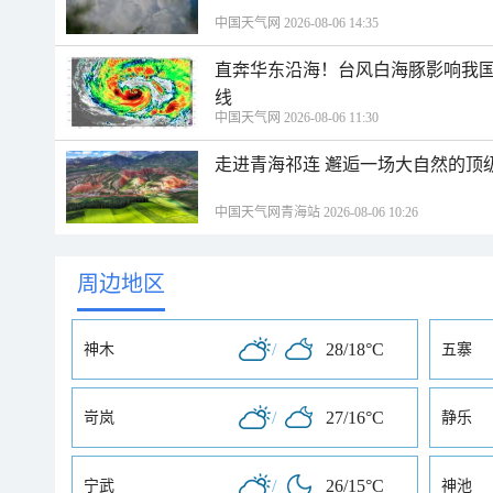
中国天气网 2026-08-06 14:35
直奔华东沿海！台风白海豚影响我国
线
中国天气网 2026-08-06 11:30
走进青海祁连 邂逅一场大自然的顶
中国天气网青海站 2026-08-06 10:26
周边地区
/
28/18°C
神木
五寨
/
27/16°C
岢岚
静乐
/
26/15°C
宁武
神池