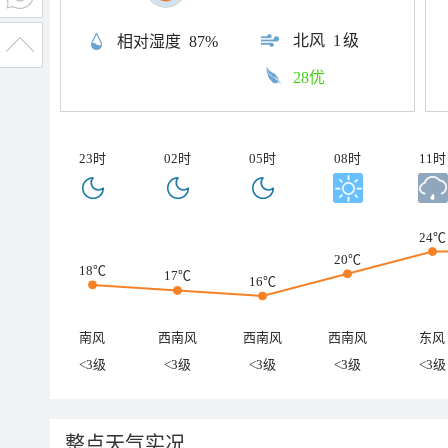
北风
1级
相对湿度
87%
28优
23时
02时
05时
08时
11时
24℃
20℃
18℃
17℃
16℃
南风
西南风
西南风
西南风
东风
<3级
<3级
<3级
<3级
<3级
整点天气实况