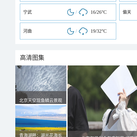
/
16/26°C
宁武
偏关
/
19/32°C
河曲
高清图集
北京天空现鱼鳞云景观
青海湖畔：湖光花海长