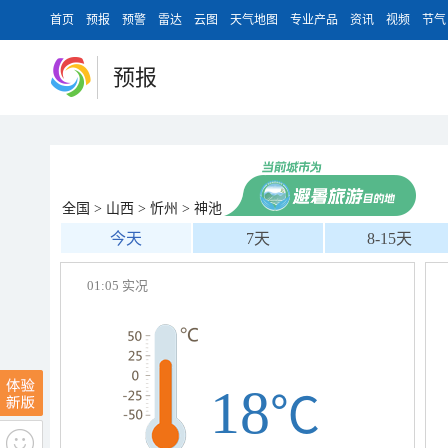
首页
预报
预警
雷达
云图
天气地图
专业产品
资讯
视频
节气
预报
全国
>
山西
>
忻州
>
神池
今天
7天
8-15天
01:05 实况
18
℃