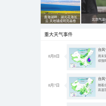
青海湖畔：湖光花海长
北京气温
云 天地铺成明亮画卷
重大天气事件
台风
8月8日
周末
续强
台风
8月7日
随着
高温