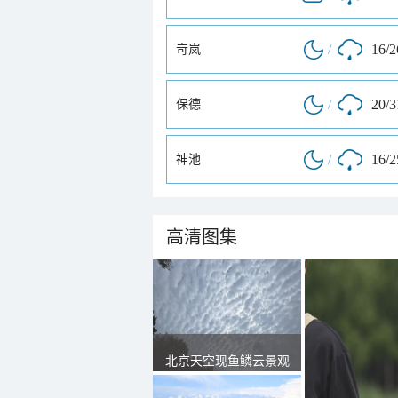
/
16/
岢岚
/
20/
保德
/
16/
神池
高清图集
北京天空现鱼鳞云景观