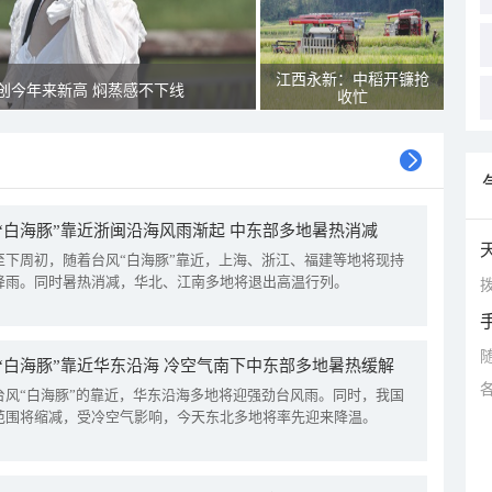
江西永新：中稻开镰抢
创今年来新高 焖蒸感不下线
收忙
“白海豚”靠近浙闽沿海风雨渐起 中东部多地暑热消减
至下周初，随着台风“白海豚”靠近，上海、浙江、福建等地将现持
降雨。同时暑热消减，华北、江南多地将退出高温行列。
拨
“白海豚”靠近华东沿海 冷空气南下中东部多地暑热缓解
台风“白海豚”的靠近，华东沿海多地将迎强劲台风雨。同时，我国
范围将缩减，受冷空气影响，今天东北多地将率先迎来降温。