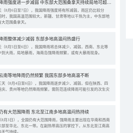
我国降雨强度进一步减弱 中东部大范围桑拿天持续局地可超38℃
天（8月6日至7日），我国降雨强度将有所减弱，雨区仍比较分
同时，我国高温范围较大，新疆、甘肃等地以干热为主，中东部地
有大范围桑拿天。
降雨整体减少减弱 东部多地高温闷热盛行
天（8月5日至6日），我国降雨将总体减少、减弱，西南、东北等
中到大雨，局地暴雨，海南岛强降雨频繁，或有大暴雨现身。
云南等地降雨仍然频繁 我国东部多地高温不断
三天（8月4日至6日），我国降雨逐步减少、减弱，但在陕西、四
重庆、贵州等地仍然降雨频繁，需防范连续降雨可能引发的次生灾
仍有大范围降雨 东北至江南多地高温闷热持续
（8月3日），全国仍有大范围降雨，强降雨主要出现在华南和西南
东部至华北、东北一带。在副热带高压的掌控下，从东北至江南高
热天气持续。