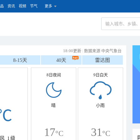
品
资讯
视频
节气
更多
18:00更新
|
数据来源 中央气象台
8-15天
40天
雷达图
8日夜间
9日白天
晴
小雨
℃
17
31
°C
°C
风
1级