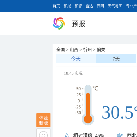
首页
预报
预警
雷达
云图
天气地图
专业产
预报
全国
>
山西
>
忻州
>
偏关
今天
7天
18:45 实况
30.5
西北
相对湿度
45%