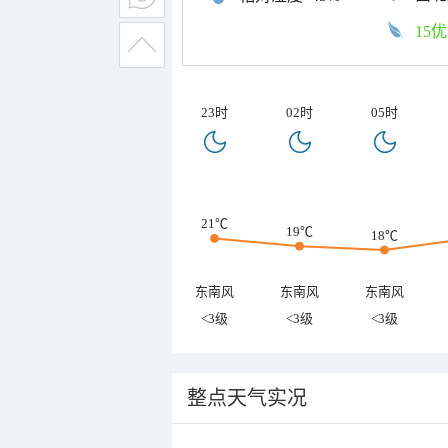
15优
23时
02时
05时
21℃
19℃
18℃
东南风
东南风
东南风
<3级
<3级
<3级
整点天气实况