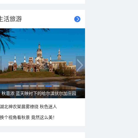
生活旅游
秋意浓 蓝天映衬下的哈尔滨伏尔加庄园
湖北神农架晨雾缭绕 秋色迷人
换个视角看秋景 竟然这么美！