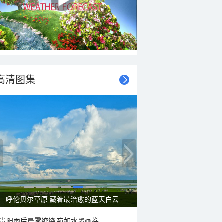
高清图集
呼伦贝尔草原 藏着最治愈的蓝天白云
贵阳雨后晨雾缭绕 宛如水墨画卷