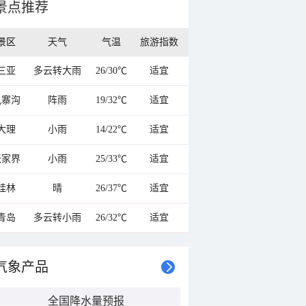
景点推荐
景区
天气
气温
旅游指数
三亚
多云转大雨
26/30℃
适宜
九寨沟
阵雨
19/32℃
适宜
大理
小雨
14/22℃
适宜
张家界
小雨
25/33℃
适宜
桂林
晴
26/37℃
适宜
青岛
多云转小雨
26/32℃
适宜
气象产品
全国降水量预报