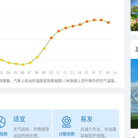
03
04
05
06
07
08
09
10
11
12
13
14
15
16
17
18
(h)
物理量，气象上给出的温度是指离地面1.5米高度上百叶箱中的空气温度。
适宜
易发
天气较好，尽情感受
应减少外出，外出需
指数
过敏指数
运动的快乐吧。
采取防护措施。