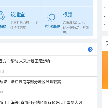
较适宜
很强
无雨且风力较小，易
涂擦SPF20以上，
指数
紫外线指数
保持清洁度。
PA++护肤品，避强
光。
偏西方向移动 未来对我国无影响
:18
预警：浙江云南等部分地区风险较高
:05
浙江上海等4省市部分地区将有10级以上雷暴大风