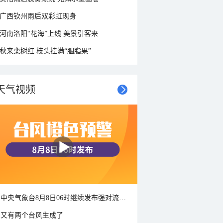
广西钦州雨后双彩虹现身
河南洛阳“花海”上线 美景引客来
秋来栾树红 枝头挂满“胭脂果”
天气视频
中央气象台8月8日06时继续发布强对流天气蓝色预警
又有两个台风生成了