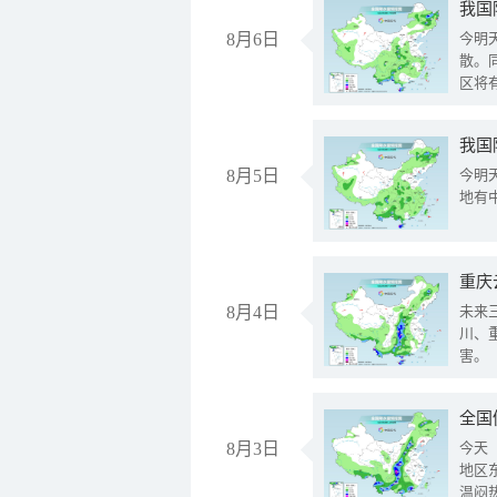
8月6日
今明
散。
区将
我国
8月5日
今明
地有
重庆
8月4日
未来
川、
害。
全国
8月3日
今天
地区
温闷