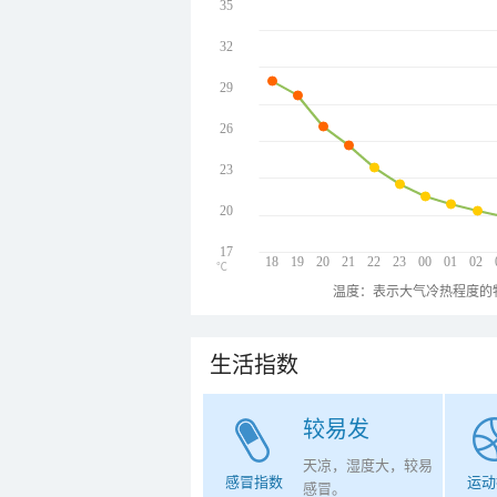
35
32
29
26
23
20
17
18
19
20
21
22
23
00
01
02
℃
温度：表示大气冷热程度的
生活指数
较易发
天凉，湿度大，较易
感冒指数
运动
感冒。