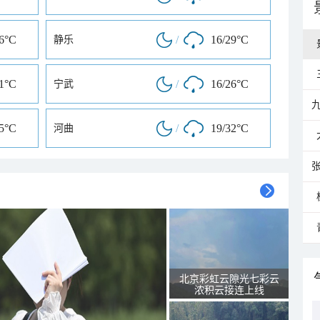
26°C
/
16/29°C
静乐
31°C
/
16/26°C
宁武
25°C
/
19/32°C
河曲
北京彩虹云隙光七彩云
浓积云接连上线