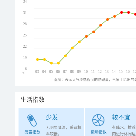
34
31
28
25
22
19
16
03
04
05
06
07
08
09
10
11
12
13
14
15
16
1
℃
温度：表示大气冷热程度的物理量，气象上给出的温
生活指数
少发
较不宜
无明显降温，感冒机
有降水，推荐
感冒指数
运动指数
率较低。
内进行休闲运