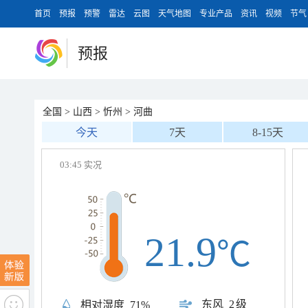
首页
预报
预警
雷达
云图
天气地图
专业产品
资讯
视频
节气
预报
全国
>
山西
>
忻州
>
河曲
今天
7天
8-15天
03:45 实况
21.9
℃
东风
2级
相对湿度
71%