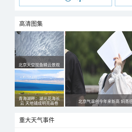
高清图集
北京天空现鱼鳞云景观
青海湖畔：湖光花海长
北京气温创今年来新高 焖蒸
云 天地铺成明亮画卷
重大天气事件