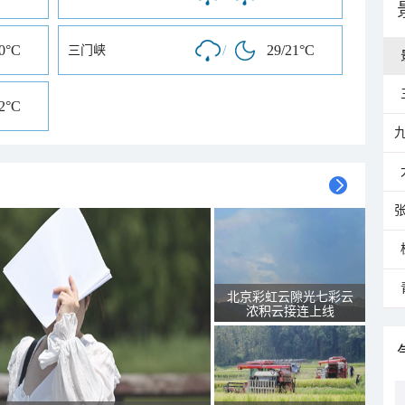
20°C
/
29/21°C
三门峡
22°C
北京彩虹云隙光七彩云
浓积云接连上线