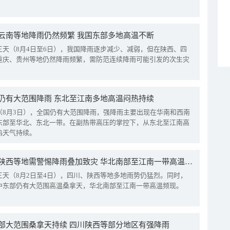
云南等地降雨仍然频繁 我国东部多地高温不断
三天（8月4日至6日），我国降雨逐步减少、减弱，但在陕西、四
重庆、贵州等地仍然降雨频繁，需防范连续降雨可能引发的次生灾
仍有大范围降雨 东北至江南多地高温闷热持续
（8月3日），全国仍有大范围降雨，强降雨主要出现在华南和西南
东部至华北、东北一带。在副热带高压的掌控下，从东北至江南高
热天气持续。
四川陕西等地需警惕降雨叠加致灾 华北南部至江南一带高温频现
三天（8月2日至4日），四川、陕西等地多地雨势仍猛烈。同时，
中东部仍有大范围高温桑拿天，华北南部至江南一带高温频现。
部大范围桑拿天持续 四川陕西等部分地区有强降雨