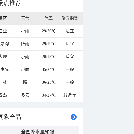
景点推荐
景区
天气
气温
旅游指数
三亚
小雨
29/26℃
适宜
九寨沟
阵雨
29/19℃
适宜
大理
小雨
20/15℃
适宜
张家界
小雨
35/24℃
一般
桂林
晴
36/25℃
一般
青岛
多云
34/27℃
较适宜
气象产品
全国降水量预报