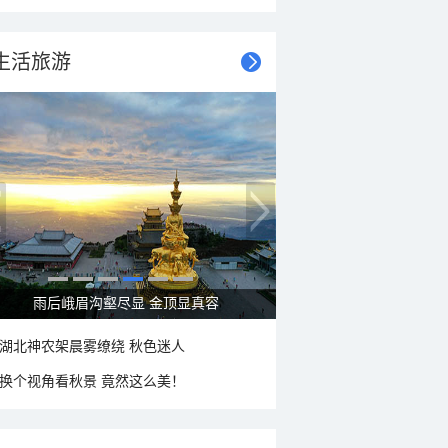
生活旅游
秋意浓 蓝天映衬下的哈尔滨伏尔加庄园
湖北神农架晨雾缭绕 秋色迷人
换个视角看秋景 竟然这么美！