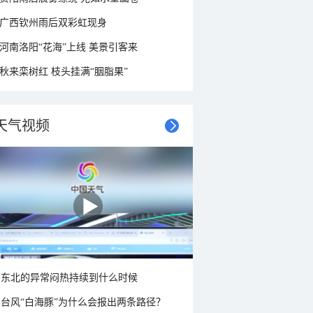
广西钦州雨后双彩虹现身
河南洛阳“花海”上线 美景引客来
秋来栾树红 枝头挂满“胭脂果”
天气视频
东北的异常闷热持续到什么时候
台风“白海豚”为什么会报出两条路径？