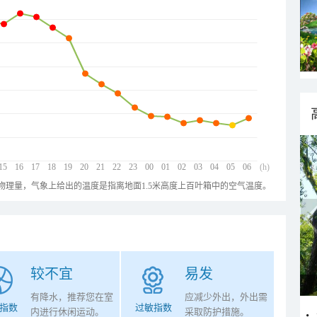
15
16
17
18
19
20
21
22
23
00
01
02
03
04
05
06
(h)
物理量，气象上给出的温度是指离地面1.5米高度上百叶箱中的空气温度。
较不宜
易发
有降水，推荐您在室
应减少外出，外出需
指数
过敏指数
内进行休闲运动。
采取防护措施。