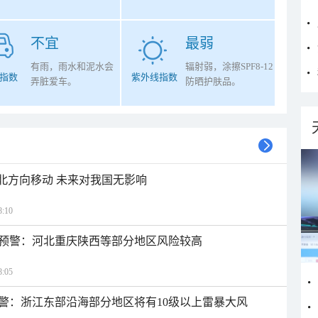
不宜
最弱
有雨，雨水和泥水会
辐射弱，涂擦SPF8-12
指数
紫外线指数
弄脏爱车。
防晒护肤品。
西北方向移动 未来对我国无影响
:10
预警：河北重庆陕西等部分地区风险较高
:05
警：浙江东部沿海部分地区将有10级以上雷暴大风