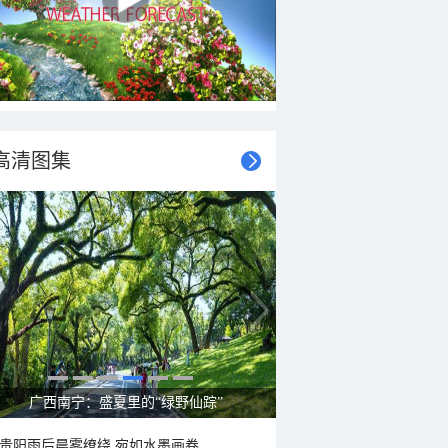
高清图集
呼伦贝尔草原 藏着最治愈的蓝天白云
贵阳雨后晨雾缭绕 宛如水墨画卷