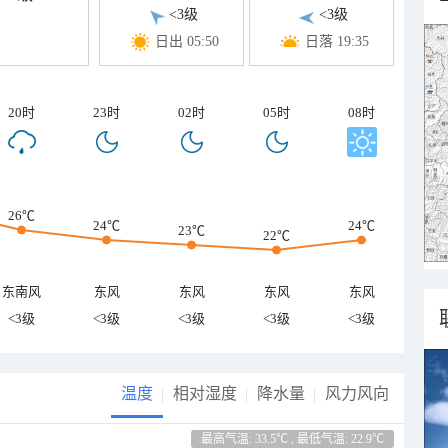
<3级
<3级
日出 05:50
日落 19:35
20时
23时
02时
05时
08时
26℃
24℃
24℃
23℃
22℃
东南风
东风
东风
东风
东风
<3级
<3级
<3级
<3级
<3级
温度
相对湿度
降水量
风力风向
最高气温: 33.5℃ , 最低气温: 22.9℃