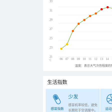
33
31
29
27
25
23
21
06
07
08
09
10
11
12
13
14
℃
温度：表示大气冷热程度的
生活指数
少发
感冒机率较低，避免
感冒指数
运动
长期处于空调屋中。