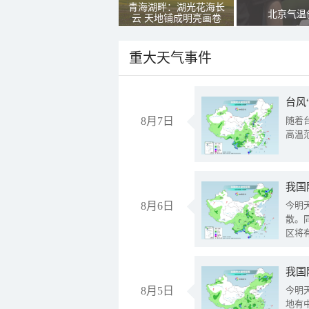
青海湖畔：湖光花海长
北京气温
云 天地铺成明亮画卷
重大天气事件
台风
8月7日
随着
高温
8月6日
今明
散。
区将
我国
8月5日
今明
地有