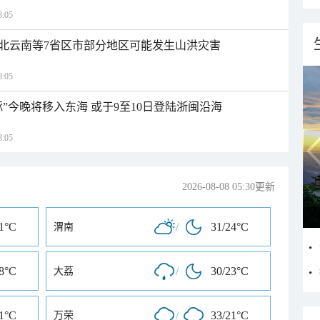
:05
北云南等7省区市部分地区可能发生山洪灾害
:05
”今晚将移入东海 或于9至10日登陆浙闽沿海
:05
2026-08-08 05:30更新
21°C
/
31/24°C
渭南
18°C
/
30/23°C
大荔
21°C
/
33/21°C
万荣