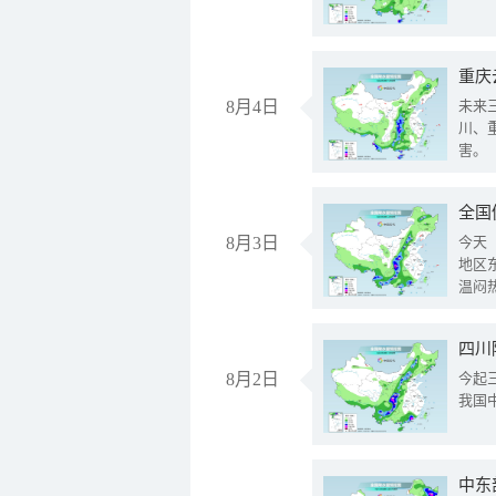
重庆
8月4日
未来
川、
害。
全国
8月3日
今天
地区
温闷
8月2日
今起
我国
中东