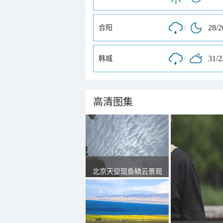
/
28/
合阳
/
31/
韩城
高清图集
北京天空现鱼鳞云景观