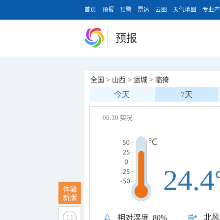
首页
预报
预警
雷达
云图
天气地图
专业产
预报
全国
>
山西
>
运城
>
临猗
今天
7天
06:30 实况
24.4
北风
相对湿度
80%