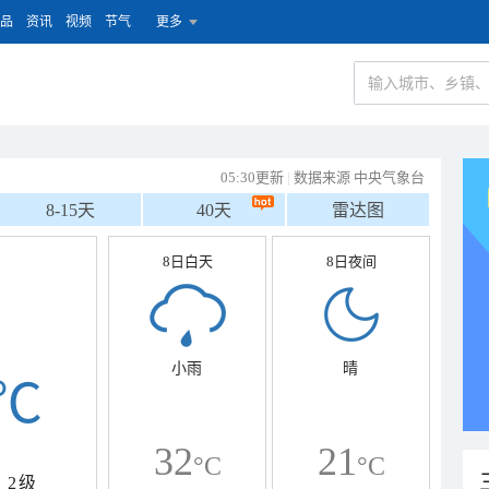
品
资讯
视频
节气
更多
05:30更新
|
数据来源 中央气象台
8-15天
40天
雷达图
8日白天
8日夜间
小雨
晴
℃
32
21
°C
°C
2级