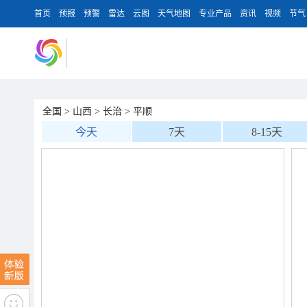
首页
预报
预警
雷达
云图
天气地图
专业产品
资讯
视频
节气
全国
>
山西
>
长治
>
平顺
今天
7天
8-15天