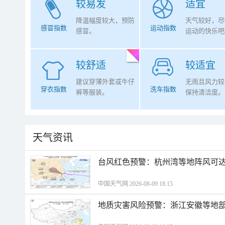
较易发
适宜
降温幅度较大，预防
天气较好，尽
感冒指数
运动指数
感冒。
运动的快乐吧
较舒适
较适宜
建议穿薄外套或牛仔
无雨且风力较
穿衣指数
洗车指数
裤等服装。
保持清洁度。
天气资讯
​台风红色预警：杭州湾等地阵风可达1
中国天气网 2026-08-09 18:15
地质灾害风险预警：浙江安徽等地