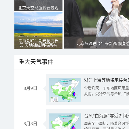
北京天空现鱼鳞云景观
青海湖畔：湖光花海长
北京气温创今年来新高 焖蒸
云 天地铺成明亮画卷
重大天气事件
浙江上海等地将承接台风
8月9日
今后几天，华东地区风雨显
风雨。受冷空气与台风“白
台风“白海豚”靠近浙闽
8月8日
周末至下周初，随着台风“