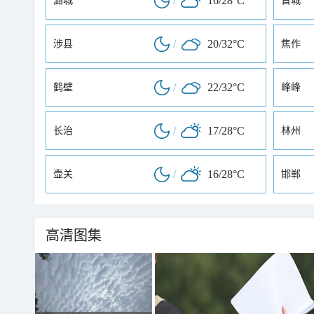
/
16/28°C
潞城
晋城
/
20/32°C
涉县
焦作
/
22/32°C
鹤壁
峰峰
/
17/28°C
长治
林州
/
16/28°C
壶关
邯郸
高清图集