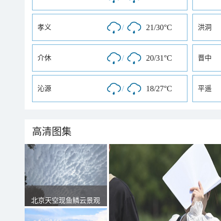
/
21/30°C
孝义
洪洞
/
20/31°C
介休
晋中
/
18/27°C
沁源
平遥
高清图集
北京天空现鱼鳞云景观