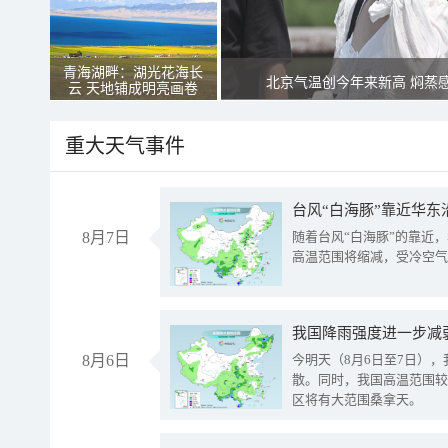
青海湖畔：湖光花海长
北京气温创今年来新高 焖蒸
云 天地铺成明亮画卷
重大天气事件
台风“白海豚”靠近华东
8月7日
随着台风“白海豚”的靠近
高温范围将缩减，受冷空气
8月6日
今明天（8月6日至7日）
散。同时，我国高温范围较
区将有大范围桑拿天。