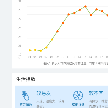
31
29
27
25
23
21
19
04
05
06
07
08
09
10
11
12
13
14
15
16
17
1
℃
温度：表示大气冷热程度的物理量，气象上给出的温
生活指数
较易发
较不宜
天凉，湿度大，较易
有降水，推荐
感冒指数
运动指数
感冒。
内进行休闲运