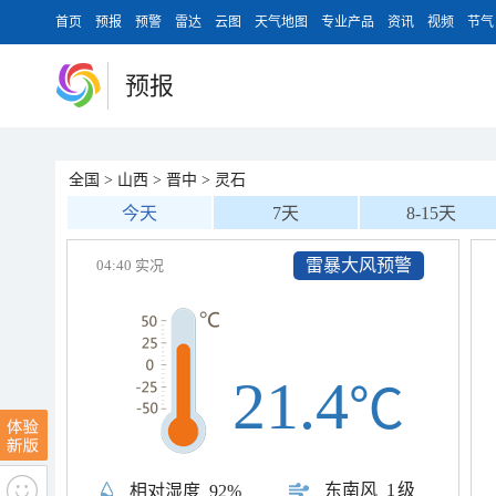
首页
预报
预警
雷达
云图
天气地图
专业产品
资讯
视频
节气
预报
全国
>
山西
>
晋中
>
灵石
今天
7天
8-15天
雷暴大风预警
04:40 实况
21.4
℃
东南风
1级
相对湿度
92%