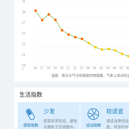
31
29
27
25
23
21
19
16
17
18
19
20
21
22
23
00
01
02
03
04
05
0
℃
温度：表示大气冷热程度的物理量，气象上给出的温
生活指数
少发
较适宜
感冒机率较低，避免
请适当降低运
感冒指数
运动指数
长期处于空调屋中。
度，并及时补