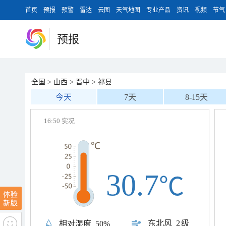
首页
预报
预警
雷达
云图
天气地图
专业产品
资讯
视频
节气
预报
全国
>
山西
>
晋中
>
祁县
今天
7天
8-15天
16:50 实况
30.7
℃
东北风
2级
相对湿度
50%