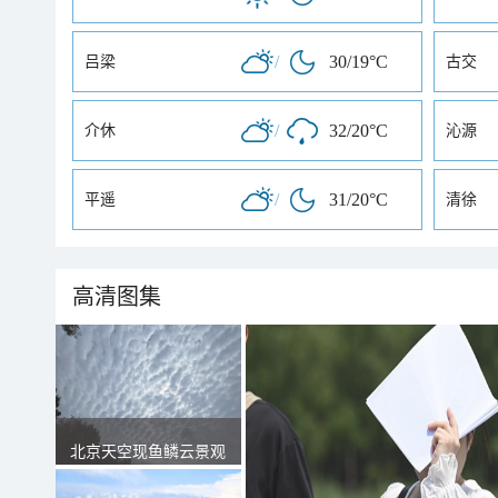
/
30/19°C
吕梁
古交
/
32/20°C
介休
沁源
/
31/20°C
平遥
清徐
高清图集
北京天空现鱼鳞云景观