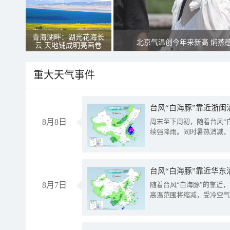
青海湖畔：湖光花海长
北京气温创今年来新高 焖蒸
云 天地铺成明亮画卷
重大天气事件
台风“白海豚”靠近浙闽
8月8日
周末至下周初，随着台风“
续强降雨。同时暑热消减，
台风“白海豚”靠近华东
8月7日
随着台风“白海豚”的靠近
高温范围将缩减，受冷空气