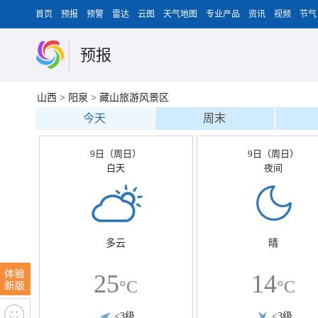
首页
预报
预警
雷达
云图
天气地图
专业产品
资讯
视频
节气
预报
山西
>
阳泉
>
藏山旅游风景区
今天
周末
9日（周日）
9日（周日）
白天
夜间
多云
晴
25
14
°C
°C
<3级
<3级