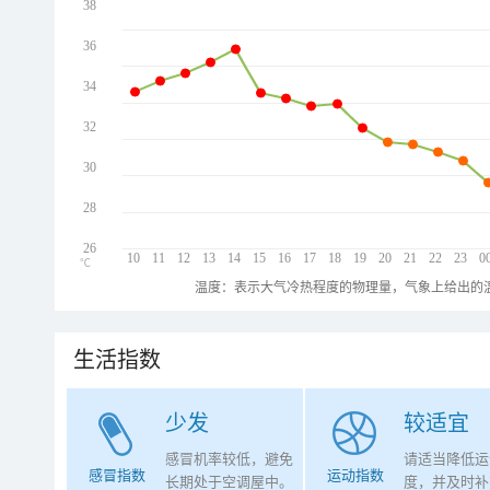
38
36
34
32
30
28
26
10
11
12
13
14
15
16
17
18
19
20
21
22
23
0
℃
温度：表示大气冷热程度的物理量，气象上给出的温
生活指数
少发
较适宜
感冒机率较低，避免
请适当降低运
感冒指数
运动指数
长期处于空调屋中。
度，并及时补