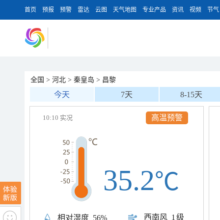
首页
预报
预警
雷达
云图
天气地图
专业产品
资讯
视频
节气
全国
>
河北
>
秦皇岛
>
昌黎
今天
7天
8-15天
高温预警
10:10 实况
35.2
℃
西南风
1级
相对湿度
56%