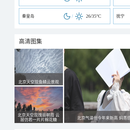
/
26/35°C
秦皇岛
抚宁
高清图集
北京天空现鱼鳞云景观
北京天空现瑰丽朝霞 云
北京气温创今年来新高 焖蒸
层仿若一片片棉花糖