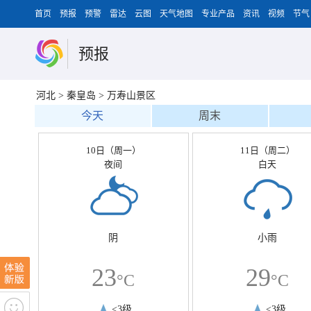
首页
预报
预警
雷达
云图
天气地图
专业产品
资讯
视频
节气
预报
河北
>
秦皇岛
>
万寿山景区
今天
周末
10日（周一）
11日（周二）
夜间
白天
阴
小雨
23
29
°C
°C
<3级
<3级