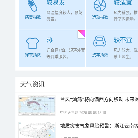
较易发
较适宜
降温幅度较大，预防
风力稍强，推
感冒指数
运动指数
感冒。
行室内运动。
热
较不宜
适合穿T恤、短薄外套
风力较大，洗
穿衣指数
洗车指数
等夏季服装。
蒙上灰尘。
天气资讯
台风“灿鸿”将向偏西方向移动 未来
中国天气网 2026-08-08 18:18
地质灾害气象风险预警：浙江云南