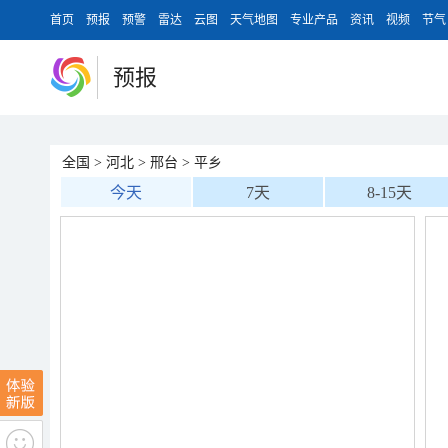
首页
预报
预警
雷达
云图
天气地图
专业产品
资讯
视频
节气
预报
全国
>
河北
>
邢台
>
平乡
今天
7天
8-15天