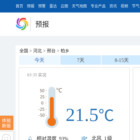
首页
预报
预警
雷达
云图
天气地图
专业产品
资讯
视频
节气
预报
全国
>
河北
>
邢台
>
柏乡
今天
7天
8-15天
03:35 实况
21.5
℃
北风
1级
相对湿度
93%