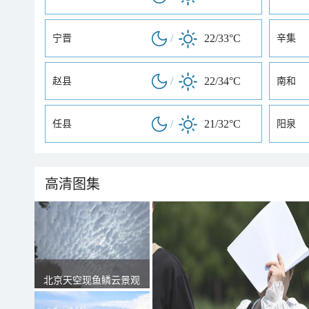
/
22/33°C
宁晋
辛集
/
22/34°C
赵县
南和
/
21/32°C
任县
阳泉
高清图集
北京天空现鱼鳞云景观