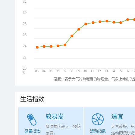
32
30
28
26
24
22
20
03
04
05
06
07
08
09
10
11
12
13
14
15
16
1
℃
温度：表示大气冷热程度的物理量，气象上给出的温
生活指数
较易发
适宜
降温幅度较大，预防
天气较好，尽
感冒指数
运动指数
感冒。
运动的快乐吧