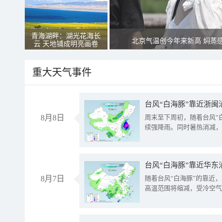
青海湖畔：湖光花海长
北京气温创今年来新高 焖蒸
云 天地铺成明亮画卷
重大天气事件
台风“白海豚”靠近浙闽
8月8日
周末至下周初，随着台风“
续强降雨。同时暑热消减，
台风“白海豚”靠近华东
8月7日
随着台风“白海豚”的靠近
高温范围将缩减，受冷空气