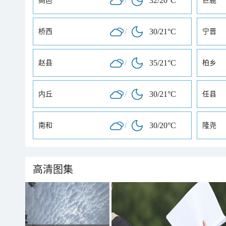
/
32/20°C
高邑
巨鹿
/
30/21°C
桥西
宁晋
/
35/21°C
赵县
柏乡
/
30/21°C
内丘
任县
/
30/20°C
南和
隆尧
高清图集