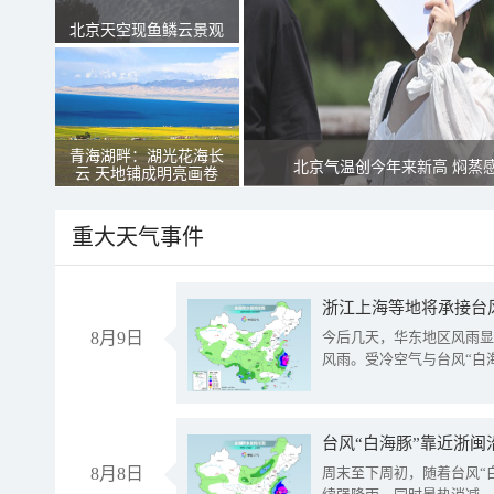
北京天空现鱼鳞云景观
青海湖畔：湖光花海长
北京气温创今年来新高 焖蒸
云 天地铺成明亮画卷
重大天气事件
浙江上海等地将承接台风
8月9日
今后几天，华东地区风雨显
风雨。受冷空气与台风“白
台风“白海豚”靠近浙闽
8月8日
周末至下周初，随着台风“