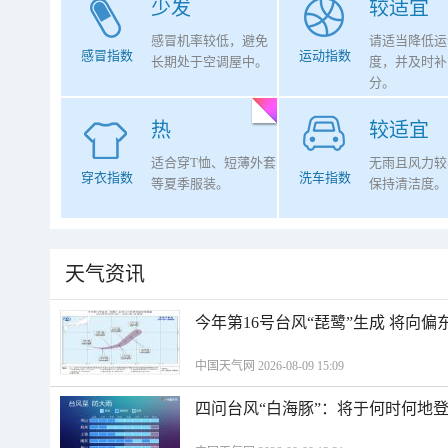
少发
较适宜
感冒机率较低，避免
请适当降低运
感冒指数
运动指数
长期处于空调屋中。
度，并及时补
分。
热
较适宜
适合穿T恤、短薄外套
无雨且风力较
穿衣指数
洗车指数
等夏季服装。
保持清洁度。
天气资讯
今年第16号台风“琵鹭”生成 将向
中国天气网 2026-08-09 15:09
四问台风“白海豚”：将于何时何地