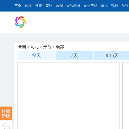
首页
预报
预警
雷达
云图
天气地图
专业产品
资讯
视频
节气
全国
>
河北
>
邢台
>
襄都
今天
7天
8-15天