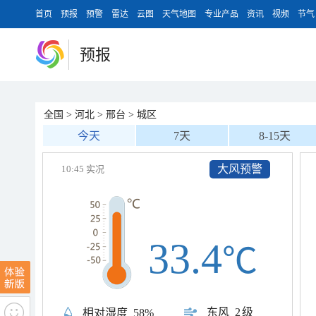
首页
预报
预警
雷达
云图
天气地图
专业产品
资讯
视频
节气
预报
全国
>
河北
>
邢台
>
城区
今天
7天
8-15天
大风预警
10:45 实况
33.4
℃
东风
2级
相对湿度
58%