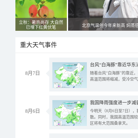
立秋：暑热尚存 大自然
北京气温创今年来新高 焖蒸
已埋下红黄伏笔
重大天气事件
台风“白海豚”靠近华东
8月7日
随着台风“白海豚”的靠近
高温范围将缩减，受冷空气
8月6日
今明天（8月6日至7日）
散。同时，我国高温范围较
区将有大范围桑拿天。