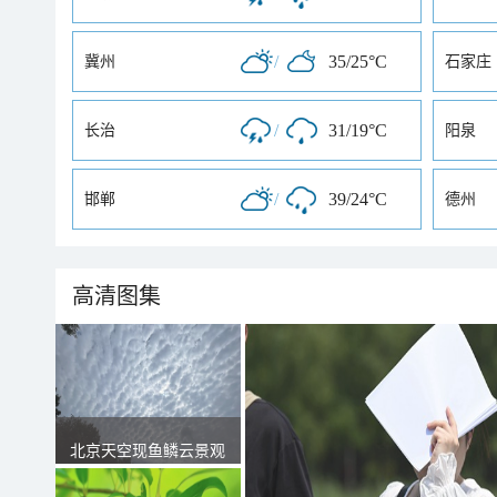
/
35/25°C
冀州
石家庄
/
31/19°C
长治
阳泉
/
39/24°C
邯郸
德州
高清图集
北京天空现鱼鳞云景观