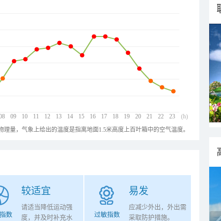
08
09
10
11
12
13
14
15
16
17
18
19
20
21
22
23
(h)
物理量，气象上给出的温度是指离地面1.5米高度上百叶箱中的空气温度。
较适宜
易发
请适当降低运动强
应减少外出，外出需
指数
过敏指数
度，并及时补充水
采取防护措施。