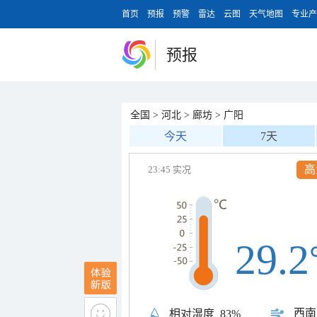
首页
预报
预警
雷达
云图
天气地图
专业产
预报
全国
>
河北
>
廊坊
>
广阳
今天
7天
高
23:45 实况
29.2
西南
相对湿度
83%