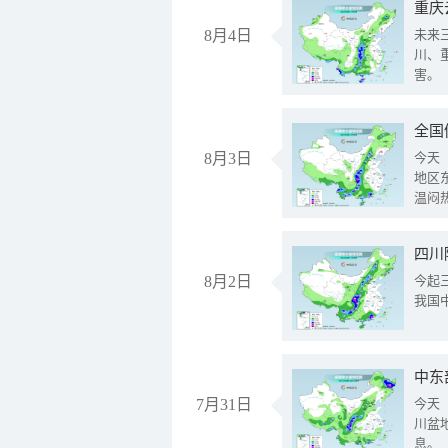
重庆
8月4日
未来
川、
害。
全国
8月3日
今天
地区
温闷
8月2日
今起
我国
中东
7月31日
今天
川盆
息。