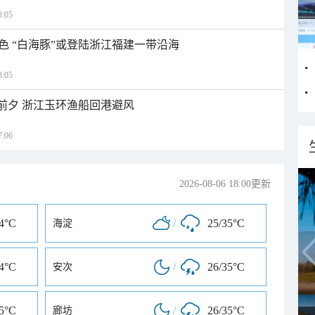
:05
色 “白海豚”或登陆浙江福建一带沿海
:05
临前夕 浙江玉环渔船回港避风
:06
2026-08-06 18:00更新
34°C
/
25/35°C
海淀
34°C
/
26/35°C
安次
35°C
/
26/35°C
廊坊