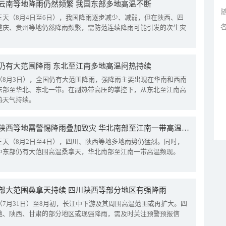
云南等地降雨仍然频繁 我国东部多地高温不断
三天（8月4日至6日），我国降雨逐步减少、减弱，但在陕西、四
重庆、贵州等地仍然降雨频繁，需防范连续降雨可能引发的次生灾
仍有大范围降雨 东北至江南多地高温闷热持续
（8月3日），全国仍有大范围降雨，强降雨主要出现在华南和西南
东部至华北、东北一带。在副热带高压的掌控下，从东北至江南高
热天气持续。
四川陕西等地需警惕降雨叠加致灾 华北南部至江南一带高温频现
三天（8月2日至4日），四川、陕西等地多地雨势仍猛烈。同时，
中东部仍有大范围高温桑拿天，华北南部至江南一带高温频现。
部大范围桑拿天持续 四川陕西等部分地区有强降雨
（7月31日）至8月初，长江中下游及其周围高温范围或再扩大。四
地、陕西、甘肃的部分地区或现强降雨，需及时关注预警预报信