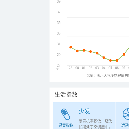
39
37
35
33
31
29
27
23
00
01
02
03
04
05
06
07
℃
温度：表示大气冷热程度的
生活指数
少发
感冒机率较低，避免
感冒指数
运动
长期处于空调屋中。