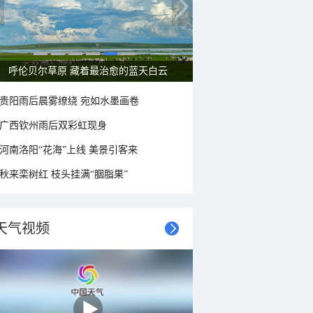
一组图感受水中消暑快乐瞬间
贵阳雨后晨雾缭绕 宛如水墨画卷
广西钦州雨后双彩虹现身
河南洛阳“花海”上线 美景引客来
秋来栾树红 枝头挂满“胭脂果”
天气视频