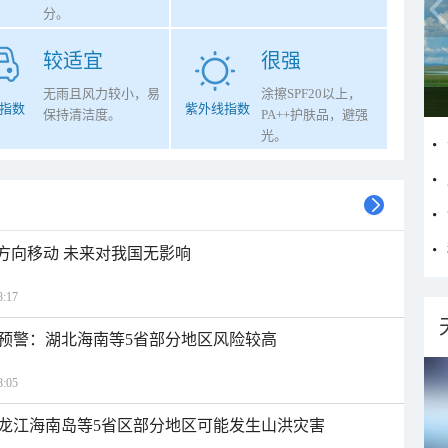
分。
较适宜
很强
无雨且风力较小，易
涂擦SPF20以上，
指数
紫外线指数
保持清洁度。
PA++护肤品，避强
光。
北方向移动 未来对我国无影响
:17
预警：湖北海南等5省部分地区风险较高
:05
龙江海南岛等5省区部分地区可能发生山洪灾害