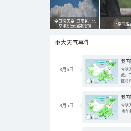
今日份天空“显眼包” 北
北京气温
京浓积云强势抢镜
重大天气事件
8月6日
今明
散。
区将
我国
8月5日
今明
地有