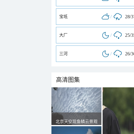
/
28/
宝坻
/
25/
大厂
/
26/
三河
高清图集
北京天空现鱼鳞云景观