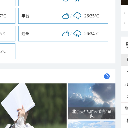
37°C
/
26/35°C
丰台
35°C
/
26/34°C
通州
36°C
北京天空现“云隙光”景
象