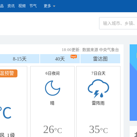
品
资讯
视频
节气
更多
18:00更新
|
数据来源 中央气象台
8-15天
40天
雷达图
温预警
6日夜间
7日白天
晴
雷阵雨
℃
26
35
°C
°C
风
1级