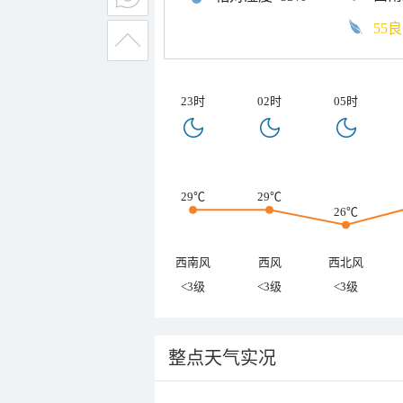
55良
23时
02时
05时
29℃
29℃
26℃
西南风
西风
西北风
<3级
<3级
<3级
整点天气实况