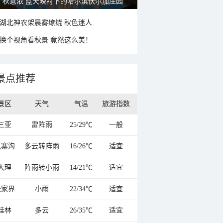
大美新疆—帕米尔高原好风光
湖北神农架晨雾缭绕 秋色迷人
换个视角看秋景 竟然这么美！
景点推荐
景区
天气
气温
旅游指数
三亚
雷阵雨
25/29℃
一般
九寨沟
多云转阵雨
16/26℃
适宜
大理
阵雨转小雨
14/21℃
适宜
张家界
小雨
22/34℃
适宜
桂林
多云
26/35℃
适宜