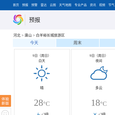
首页
预报
预警
雷达
云图
天气地图
专业产品
资讯
视频
节气
预报
河北
>
唐山
>
白羊峪长城旅游区
今天
周末
9日（周日）
9日（周日）
白天
夜间
晴
多云
28
18
°C
°C
<3级
<3级