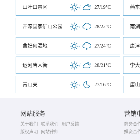
山叶口景区
/
27/19°C
燕东
开滦国家矿山公园
/
28/22°C
南湖
曹妃甸湿地
/
27/24°C
运河唐人街
/
28/21°C
李大
青山关
/
27/16°C
唐山
网站服务
营销
关于我们
联系我们
用户反馈
商务合
版权声明
网站律师
媒资合