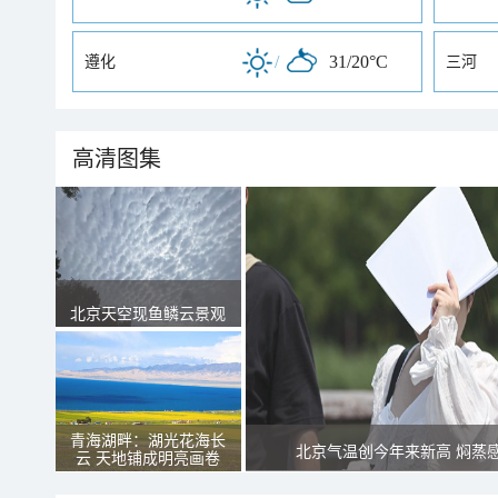
/
31/20°C
遵化
三河
高清图集
北京天空现鱼鳞云景观
青海湖畔：湖光花海长
北京气温创今年来新高 焖蒸
云 天地铺成明亮画卷