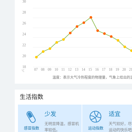
30
28
26
24
22
20
18
07
08
09
10
11
12
13
14
15
16
17
18
19
20
2
℃
温度：表示大气冷热程度的物理量，气象上给出的温
生活指数
少发
适宜
无明显降温，感冒机
天气较好，尽
感冒指数
运动指数
率较低。
运动的快乐吧