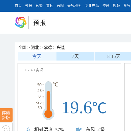
首页
预报
预警
雷达
云图
天气地图
专业产品
资讯
视频
节气
预报
全国
>
河北
>
承德
>
兴隆
今天
7天
8-15天
07:40 实况
19.6
℃
东风
2级
相对湿度
57%