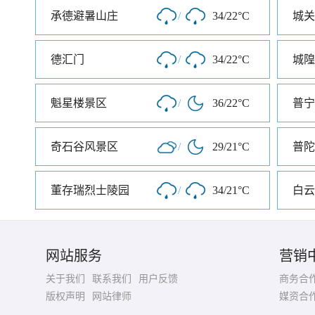
承德避暑山庄
/
34/22°C
城关
德汇门
/
34/22°C
城隍
魁星楼景区
/
36/22°C
普宁
奇石谷风景区
/
29/21°C
普陀
董存瑞烈士陵园
/
34/21°C
白云
网站服务
营销
关于我们
联系我们
用户反馈
商务合
版权声明
网站律师
媒资合