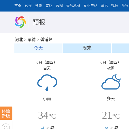
首页
预报
预警
雷达
云图
天气地图
专业产品
资讯
视频
节气
预报
河北
>
承德
>
磬锤峰
今天
周末
6日（周四）
6日（周四）
白天
夜间
小雨
多云
34
21
°C
°C
<3级
<3级