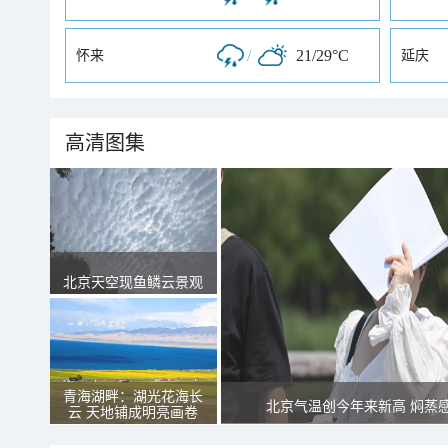
/
21/29°C
怀来
延庆
高清图集
北京天空现鱼鳞云景观
青海湖畔：湖光花海长
北京气温创今年来新高 焖蒸
云 天地铺成明亮画卷