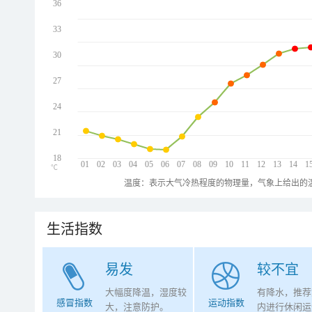
36
33
30
27
24
21
18
01
02
03
04
05
06
07
08
09
10
11
12
13
14
1
℃
温度：表示大气冷热程度的物理量，气象上给出的温
生活指数
易发
较不宜
大幅度降温，湿度较
有降水，推荐
感冒指数
运动指数
大，注意防护。
内进行休闲运