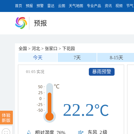
首页
预报
预警
雷达
云图
天气地图
专业产品
资讯
视频
节气
预报
全国
>
河北
>
张家口
>
下花园
今天
7天
8-15天
暴雨预警
01:05 实况
22.2
℃
东风
2级
相对湿度
76%