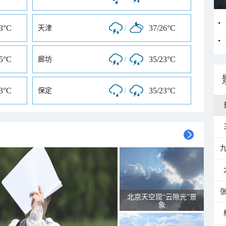
23°C
/
37/26°C
天津
25°C
/
35/23°C
廊坊
23°C
/
35/23°C
保定
北京天空现“云隙光”景
象