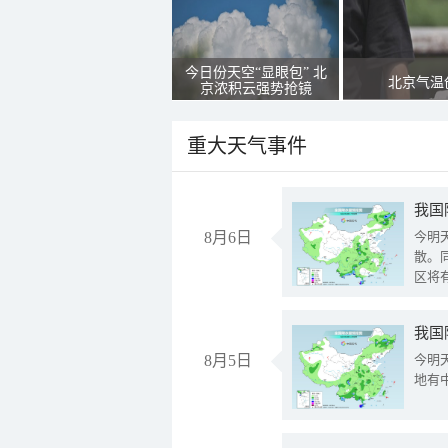
今日份天空“显眼包” 北
北京气温
京浓积云强势抢镜
重大天气事件
8月6日
今明
散。
区将
我国
8月5日
今明
地有