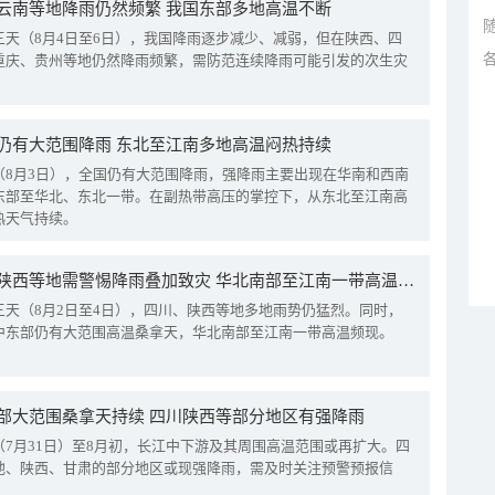
云南等地降雨仍然频繁 我国东部多地高温不断
三天（8月4日至6日），我国降雨逐步减少、减弱，但在陕西、四
重庆、贵州等地仍然降雨频繁，需防范连续降雨可能引发的次生灾
仍有大范围降雨 东北至江南多地高温闷热持续
（8月3日），全国仍有大范围降雨，强降雨主要出现在华南和西南
东部至华北、东北一带。在副热带高压的掌控下，从东北至江南高
热天气持续。
四川陕西等地需警惕降雨叠加致灾 华北南部至江南一带高温频现
三天（8月2日至4日），四川、陕西等地多地雨势仍猛烈。同时，
中东部仍有大范围高温桑拿天，华北南部至江南一带高温频现。
部大范围桑拿天持续 四川陕西等部分地区有强降雨
（7月31日）至8月初，长江中下游及其周围高温范围或再扩大。四
地、陕西、甘肃的部分地区或现强降雨，需及时关注预警预报信