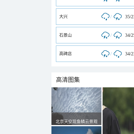
/
35/
大兴
/
34/
石景山
/
34/
高碑店
高清图集
北京天空现鱼鳞云景观