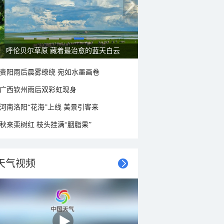
呼伦贝尔草原 藏着最治愈的蓝天白云
贵阳雨后晨雾缭绕 宛如水墨画卷
广西钦州雨后双彩虹现身
河南洛阳“花海”上线 美景引客来
秋来栾树红 枝头挂满“胭脂果”
天气视频