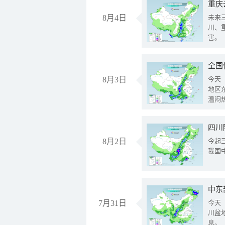
重庆
8月4日
未来
川、
害。
全国
8月3日
今天
地区
温闷
8月2日
今起
我国
中东
7月31日
今天
川盆
息。