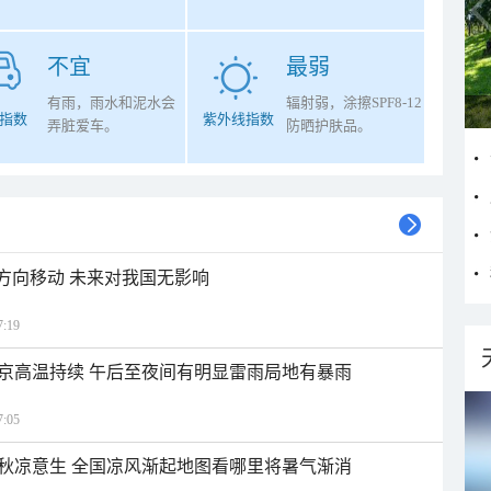
不宜
最弱
有雨，雨水和泥水会
辐射弱，涂擦SPF8-12
指数
紫外线指数
弄脏爱车。
防晒护肤品。
北方向移动 未来对我国无影响
:19
京高温持续 午后至夜间有明显雷雨局地有暴雨
:05
秋凉意生 全国凉风渐起地图看哪里将暑气渐消