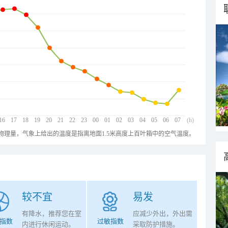
16
17
18
19
20
21
22
23
00
01
02
03
04
05
06
07
(h)
物理量，气象上给出的温度是指离地面1.5米高度上百叶箱中的空气温度。
较不宜
易发
有降水，推荐您在室
应减少外出，外出需
指数
过敏指数
内进行休闲运动。
采取防护措施。