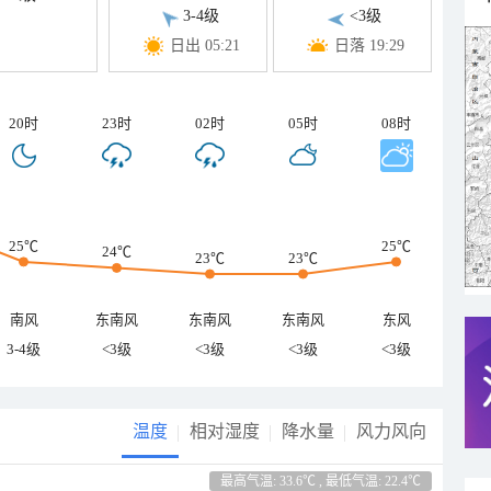
3-4级
<3级
日出 05:21
日落 19:29
20时
23时
02时
05时
08时
25℃
25℃
24℃
23℃
23℃
南风
东南风
东南风
东南风
东风
3-4级
<3级
<3级
<3级
<3级
温度
相对湿度
降水量
风力风向
最高气温: 33.6℃ , 最低气温: 22.4℃