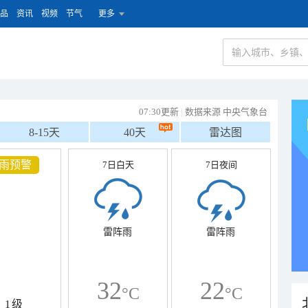
品
资讯
视频
节气
更多
07:30更新
|
数据来源 中央气象台
8-15天
40天
雷达图
雨预警
7日白天
7日夜间
雷阵雨
雷阵雨
32
22
°C
°C
1级