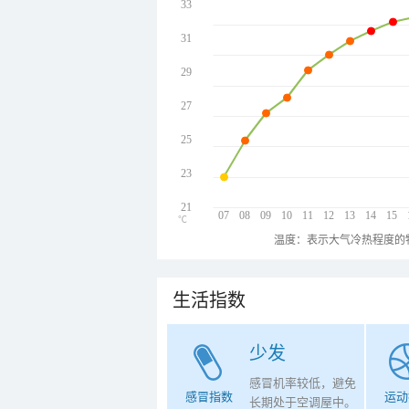
33
31
29
27
25
23
21
07
08
09
10
11
12
13
14
15
℃
温度：表示大气冷热程度的
生活指数
少发
感冒机率较低，避免
感冒指数
运动
长期处于空调屋中。