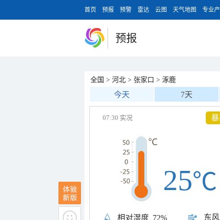
首页
预报
预警
雷达
云图
天气地图
专业产
预报
全国
>
河北
>
张家口
>
涿鹿
今天
7天
暴
07:30 实况
25
℃
东风
相对湿度
72%