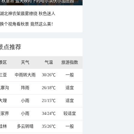
秋意浓 蓝天映衬下的哈尔滨伏尔加庄园
湖北神农架晨雾缭绕 秋色迷人
换个视角看秋景 竟然这么美！
景点推荐
景区
天气
气温
旅游指数
三亚
中雨转大雨
30/26℃
一般
九寨沟
阵雨
26/18℃
适宜
大理
小雨
21/15℃
适宜
张家界
小雨
34/24℃
较适宜
桂林
多云转晴
35/26℃
一般