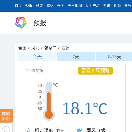
首页
预报
预警
雷达
云图
天气地图
专业产品
资讯
视频
节气
预报
全国
>
河北
>
张家口
>
沽源
今天
7天
8-15天
雷暴大风预警
02:45 实况
18.1
℃
南风
1级
相对湿度
92%