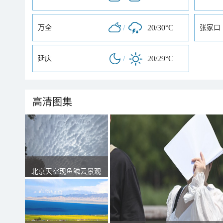
/
20/30°C
万全
张家口
/
20/29°C
延庆
高清图集
北京天空现鱼鳞云景观