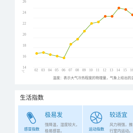
26
24
22
20
18
16
14
02
03
04
05
06
07
08
09
10
11
12
13
14
15
1
℃
温度：表示大气冷热程度的物理量，气象上给出的温
生活指数
极易发
较适宜
强降温，湿度较大，
风力稍强，推
感冒指数
运动指数
极易感冒。
行室内运动。