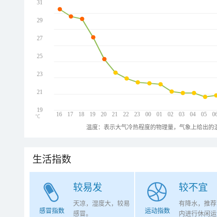
31
29
27
25
23
21
19
16
17
18
19
20
21
22
23
00
01
02
03
04
05
0
℃
温度：表示大气冷热程度的物理量，气象上给出的温
生活指数
较易发
较不宜
天凉，湿度大，较易
有降水，推荐
感冒指数
运动指数
感冒。
内进行休闲运