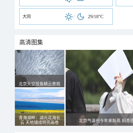
/
29/18°C
大同
高清图集
北京天空现鱼鳞云景观
青海湖畔：湖光花海长
北京气温创今年来新高 焖蒸
云 天地铺成明亮画卷