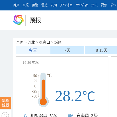
首页
预报
预警
雷达
云图
天气地图
专业产品
资讯
视频
节气
预报
全国
>
河北
>
张家口
>
城区
今天
7天
8-15天
16:30 实况
28.2
℃
东南风
2级
相对湿度
58%