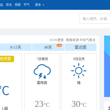
品
资讯
视频
节气
更多
18:00更新
|
数据来源 中央气象台
8-15天
40天
雷达图
电预警
7日夜间
8日白天
雷阵雨
晴
℃
23
30
°C
°C
1级