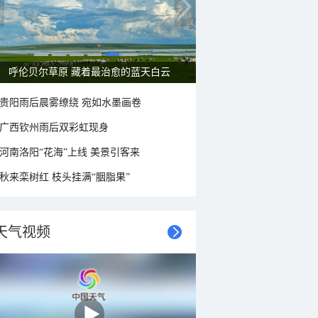
呼伦贝尔草原 藏着最治愈的蓝天白云
贵阳雨后晨雾缭绕 宛如水墨画卷
广西钦州雨后双彩虹现身
河南洛阳“花海”上线 美景引客来
秋来栾树红 枝头挂满“胭脂果”
天气视频