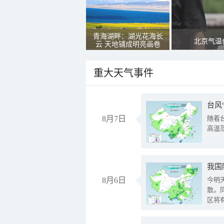
青海湖畔：湖光花海长
北京气温
云 天地铺成明亮画卷
重大天气事件
台风
8月7日
随着
高温
8月6日
今明
散。
区将