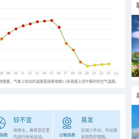
08
09
10
11
12
13
14
15
16
17
18
19
20
21
22
23
(h)
物理量，气象上给出的温度是指离地面1.5米高度上百叶箱中的空气温度。
较不宜
易发
有降水，推荐您在室
应减少外出，外出需
指数
过敏指数
内进行休闲运动。
采取防护措施。