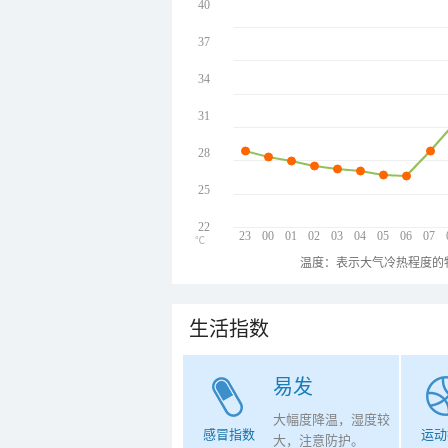
40
37
34
31
28
25
22
23
00
01
02
03
04
05
06
07
℃
温度：表示大气冷热程度的
生活指数
易发
大幅度降温，湿度较
感冒指数
运动
大，注意防护。