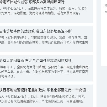
降雨整体减少减弱 东部多地高温闷热盛行
天（8月5日至6日），我国降雨将总体减少、减弱，西南、东北等
中到大雨，局地暴雨，海南岛强降雨频繁，或有大暴雨现身。
云南等地降雨仍然频繁 我国东部多地高温不断
三天（8月4日至6日），我国降雨逐步减少、减弱，但在陕西、四
重庆、贵州等地仍然降雨频繁，需防范连续降雨可能引发的次生灾
仍有大范围降雨 东北至江南多地高温闷热持续
（8月3日），全国仍有大范围降雨，强降雨主要出现在华南和西南
东部至华北、东北一带。在副热带高压的掌控下，从东北至江南高
热天气持续。
四川陕西等地需警惕降雨叠加致灾 华北南部至江南一带高温频现
三天（8月2日至4日），四川、陕西等地多地雨势仍猛烈。同时，
中东部仍有大范围高温桑拿天，华北南部至江南一带高温频现。