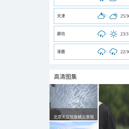
/
25/
天津
/
23/
廊坊
/
22/
涿鹿
高清图集
北京天空现鱼鳞云景观