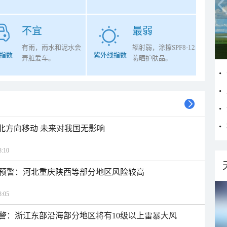
不宜
最弱
有雨，雨水和泥水会
辐射弱，涂擦SPF8-12
指数
紫外线指数
弄脏爱车。
防晒护肤品。
西北方向移动 未来对我国无影响
:10
预警：河北重庆陕西等部分地区风险较高
:05
警：浙江东部沿海部分地区将有10级以上雷暴大风