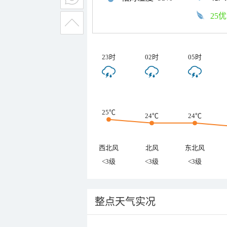
25优
23时
02时
05时
25℃
24℃
24℃
西北风
北风
东北风
<3级
<3级
<3级
整点天气实况