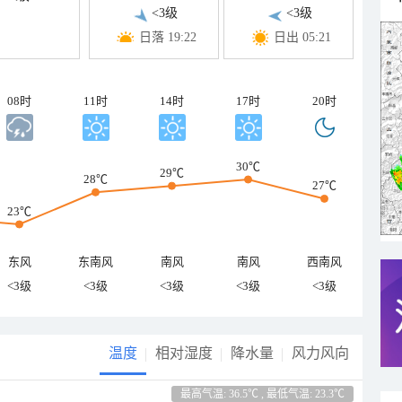
<3级
<3级
日落 19:22
日出 05:21
08时
11时
14时
17时
20时
30℃
29℃
28℃
27℃
23℃
东风
东南风
南风
南风
西南风
<3级
<3级
<3级
<3级
<3级
温度
相对湿度
降水量
风力风向
最高气温: 36.5℃ , 最低气温: 23.3℃