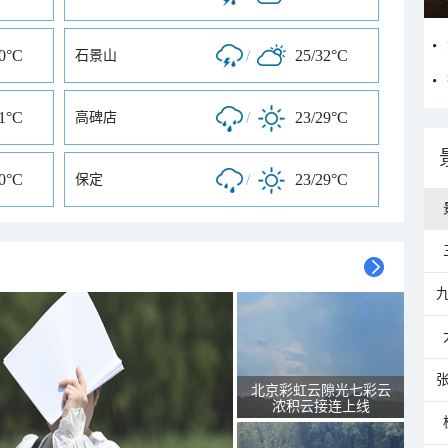
30°C
/
25/32°C
石景山
31°C
/
23/29°C
高碑店
30°C
/
23/29°C
保定
北京彩虹云隙光七彩云
浓积云接连上线