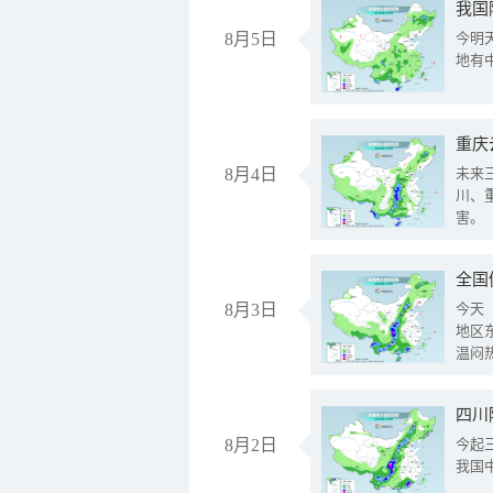
我国
8月5日
今明
地有
重庆
8月4日
未来
川、
害。
全国
8月3日
今天
地区
温闷
8月2日
今起
我国