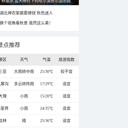
秋意浓 蓝天映衬下的哈尔滨伏尔加庄园
湖北神农架晨雾缭绕 秋色迷人
换个视角看秋景 竟然这么美！
景点推荐
景区
天气
气温
旅游指数
三亚
大雨转中雨
25/30℃
较不宜
九寨沟
多云转阵雨
17/29℃
适宜
大理
小雨
15/20℃
适宜
张家界
小雨
24/35℃
适宜
桂林
晴
25/36℃
适宜