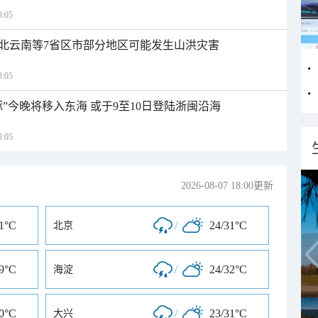
:05
北云南等7省区市部分地区可能发生山洪灾害
:05
”今晚将移入东海 或于9至10日登陆浙闽沿海
:05
2026-08-07 18:00更新
31°C
/
24/31°C
北京
29°C
/
24/32°C
海淀
30°C
/
23/31°C
大兴