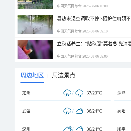
中国天气网综合 2026-08-06 10:00
暑热未退空调吹不停 3招护住肩颈
中国天气网综合 2026-08-06 09:10
立秋话养生：“贴秋膘”莫着急 先清
中国天气网综合 2026-08-06 09:00
周边地区
周边景点
|
/
37/23°C
定州
深泽
/
36/24°C
武强
高阳
/
36/24°C
深州
顺平