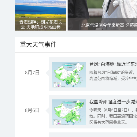
青海湖畔：湖光花海长
北京气温创今年来新高 焖蒸
云 天地铺成明亮画卷
重大天气事件
台风“白海豚”靠近华东
8月7日
随着台风“白海豚”的靠近
高温范围将缩减，受冷空气
8月6日
今明天（8月6日至7日）
散。同时，我国高温范围较
区将有大范围桑拿天。