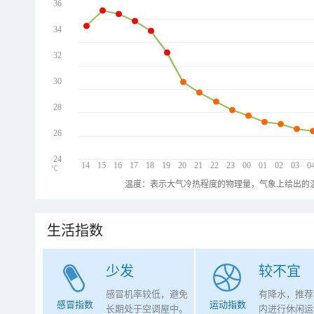
36
34
32
30
28
26
24
14
15
16
17
18
19
20
21
22
23
00
01
02
03
0
℃
温度：表示大气冷热程度的物理量，气象上给出的温
生活指数
少发
较不宜
感冒机率较低，避免
有降水，推荐
感冒指数
运动指数
长期处于空调屋中。
内进行休闲运