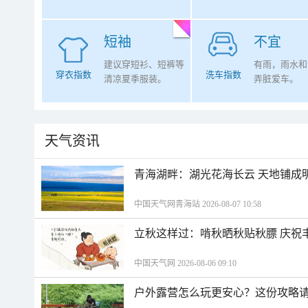
短袖
不宜
建议穿短衫、短裤等
有雨，雨水和
穿衣指数
洗车指数
清凉夏季服装。
弄脏爱车。
天气资讯
青海湖畔：湖光花海长云 天地铺成
中国天气网青海站 2026-08-07 10:58
立秋这样过：啃秋晒秋贴秋膘 庆祝
中国天气网 2026-08-06 09:10
户外露营怎么玩更安心？这份攻略