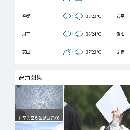
/
35/23°C
望都
安平
/
36/24°C
肃宁
饶阳
/
37/23°C
安国
无极
高清图集
北京天空现鱼鳞云景观