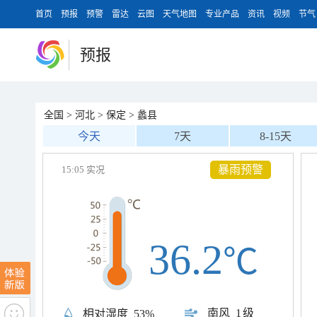
首页
预报
预警
雷达
云图
天气地图
专业产品
资讯
视频
节气
预报
全国
>
河北
>
保定
>
蠡县
今天
7天
8-15天
暴雨预警
15:05 实况
36.2
℃
南风
1级
相对湿度
53%