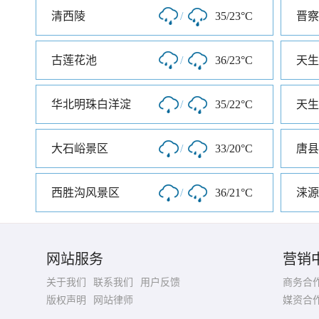
清西陵
/
35/23°C
古莲花池
/
36/23°C
华北明珠白洋淀
/
35/22°C
天生
大石峪景区
/
33/20°C
西胜沟风景区
/
36/21°C
涞源
网站服务
营销
关于我们
联系我们
用户反馈
商务合
版权声明
网站律师
媒资合