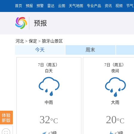
首页
预报
预警
雷达
云图
天气地图
专业产品
资讯
视频
节气
预报
河北
>
保定
>
狼牙山景区
今天
周末
7日（周五）
7日（周五）
白天
夜间
中雨
大雨
32
20
°C
°C
<3级
<3级