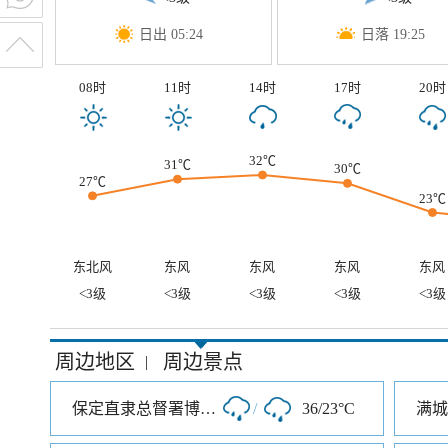
日出 05:24
日落 19:25
08时
11时
14时
17时
20时
32℃
31℃
30℃
27℃
23℃
东北风
东风
东风
东风
东风
<3级
<3级
<3级
<3级
<3级
周边地区
周边景点
|
保定直隶总督署博物馆
/
36/23°C
满城