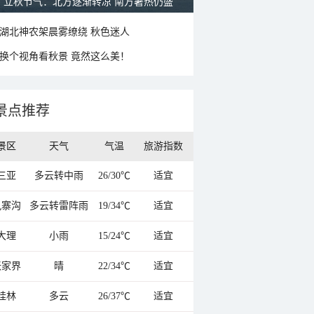
立秋节气：北方逐渐转凉 南方暑热仍盛
湖北神农架晨雾缭绕 秋色迷人
换个视角看秋景 竟然这么美！
景点推荐
景区
天气
气温
旅游指数
三亚
多云转中雨
26/30℃
适宜
九寨沟
多云转雷阵雨
19/34℃
适宜
大理
小雨
15/24℃
适宜
张家界
晴
22/34℃
适宜
桂林
多云
26/37℃
适宜