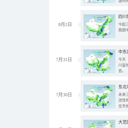
温闷
8月2日
今起
我国
中东
7月31日
今天
川盆
息。
东北
7月30日
未来
流性
全天
大范