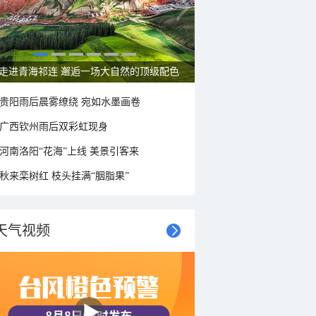
走进青海祁连 邂逅一场大自然的顶级配色
贵阳雨后晨雾缭绕 宛如水墨画卷
广西钦州雨后双彩虹现身
河南洛阳“花海”上线 美景引客来
秋来栾树红 枝头挂满“胭脂果”
天气视频