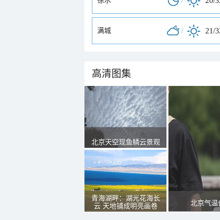
/
20/
徐水
/
21/
满城
高清图集
北京天空现鱼鳞云景观
青海湖畔：湖光花海长
北京气温
云 天地铺成明亮画卷