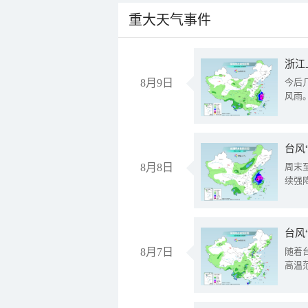
重大天气事件
浙江
8月9日
今后
风雨
台风
8月8日
周末
续强
台风
8月7日
随着
高温