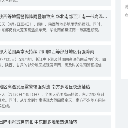
热天气持续。
四川陕西等地需警惕降雨叠加致灾 华北南部至江南一带高温频现
三天（8月2日至4日），四川、陕西等地多地雨势仍猛烈。同时，
中东部仍有大范围高温桑拿天，华北南部至江南一带高温频现。
部大范围桑拿天持续 四川陕西等部分地区有强降雨
（7月31日）至8月初，长江中下游及其周围高温范围或再扩大。四
地、陕西、甘肃的部分地区或现强降雨，需及时关注预警预报信
地区高温发展需警惕强对流 南方多地昼夜连轴热
三天（7月30日至8月1日），全国大范围降雨持续，东北地区多对
降水。同时，从华北到华南将现大范围桑拿天，南方不少地方闷热
候在线。
围降雨将贯穿南北 中东部多地暑热连轴转