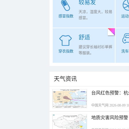
较易发
天凉，湿度大，较易
感冒指数
运动
感冒。
舒适
建议穿长袖衬衫单裤
穿衣指数
洗车
等服装。
天气资讯
​台风红色预警：杭
中国天气网 2026-08-09 18
地质灾害风险预警