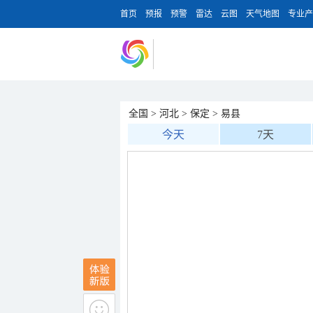
首页
预报
预警
雷达
云图
天气地图
专业产
全国
>
河北
>
保定
>
易县
今天
7天