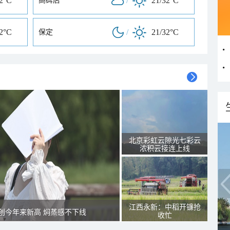
32°C
/
21/32°C
高碑店
32°C
/
21/32°C
保定
北京彩虹云隙光七彩云
浓积云接连上线
江西永新：中稻开镰抢
创今年来新高 焖蒸感不下线
收忙