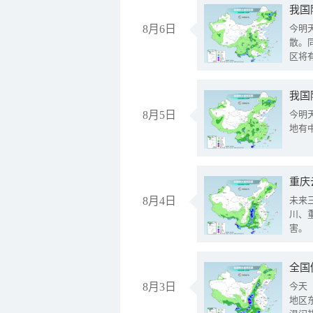
8月6日
今明
散。
区将
我国
8月5日
今明
地有
重庆
8月4日
未来
川、
害。
全国
8月3日
今天
地区