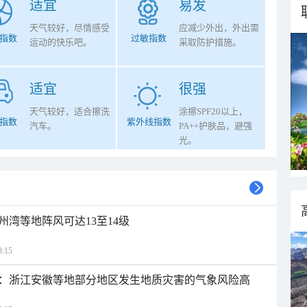
适宜
易发
天气较好，尽情感受
应减少外出，外出需
指数
过敏指数
运动的快乐吧。
采取防护措施。
适宜
很强
天气较好，适合擦洗
涂擦SPF20以上，
指数
紫外线指数
汽车。
PA++护肤品，避强
光。
州湾等地阵风可达13至14级
:15
：浙江安徽等地部分地区发生地质灾害的气象风险高