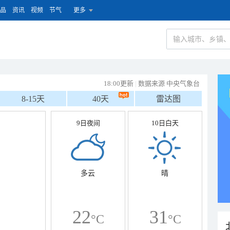
品
资讯
视频
节气
更多
18:00更新
|
数据来源 中央气象台
8-15天
40天
雷达图
9日夜间
10日白天
多云
晴
22
31
°C
°C