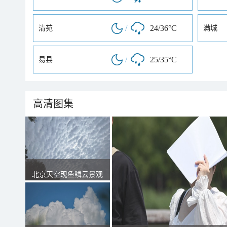
/
24/36°C
清苑
满城
/
25/35°C
易县
高清图集
北京天空现鱼鳞云景观