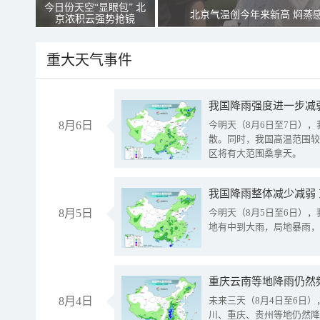
今日份天空“显眼包” 北
北京气温创今年来新高 焖蒸
京浓积云强势抢镜
重大天气事件
8月6日
今明天（8月6日至7日）
散。同时，我国高温范围较
区将有大范围桑拿天。
我国降雨整体减少减弱
8月5日
今明天（8月5日至6日）
地有中到大雨，局地暴雨，
重庆云南等地降雨仍然
8月4日
未来三天（8月4日至6日
川、重庆、贵州等地仍然降