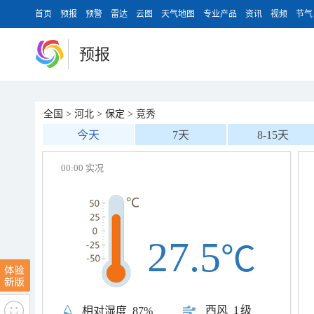
首页
预报
预警
雷达
云图
天气地图
专业产品
资讯
视频
节气
预报
全国
>
河北
>
保定
>
竞秀
今天
7天
8-15天
00:00 实况
27.5
℃
西风
1级
相对湿度
87%