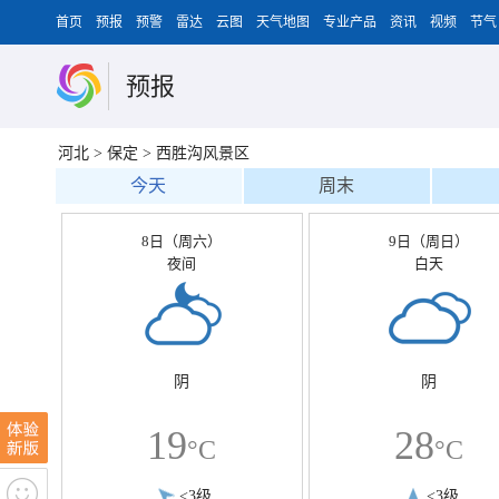
首页
预报
预警
雷达
云图
天气地图
专业产品
资讯
视频
节气
预报
河北
>
保定
>
西胜沟风景区
今天
周末
8日（周六）
9日（周日）
夜间
白天
阴
阴
19
28
°C
°C
<3级
<3级