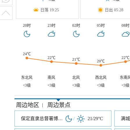
日落 19:25
日出 05:28
20时
23时
02时
05时
08时
24℃
22℃
22℃
21℃
20℃
东北风
南风
北风
西北风
东南
<3级
<3级
<3级
<3级
<3级
周边地区
周边景点
|
保定直隶总督署博物馆
/
21/29°C
满城