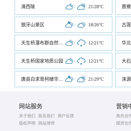
清西陵
/
21/28°C
狼牙山景区
/
18/26°C
古莲
天生桥瀑布群自然风景区
/
12/21°C
华北
天生桥国家地质公园
/
12/21°C
大石
唐县白求恩柯棣华纪念馆
/
21/29°C
涞源
网站服务
营销
关于我们
联系我们
用户反馈
商务合
版权声明
网站律师
媒资合