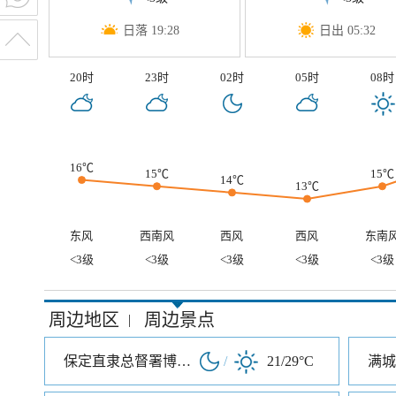
日落 19:28
日出 05:32
20时
23时
02时
05时
08时
16℃
15℃
15℃
14℃
13℃
东风
西南风
西风
西风
东南
<3级
<3级
<3级
<3级
<3级
周边地区
周边景点
|
保定直隶总督署博物馆
/
21/29°C
满城