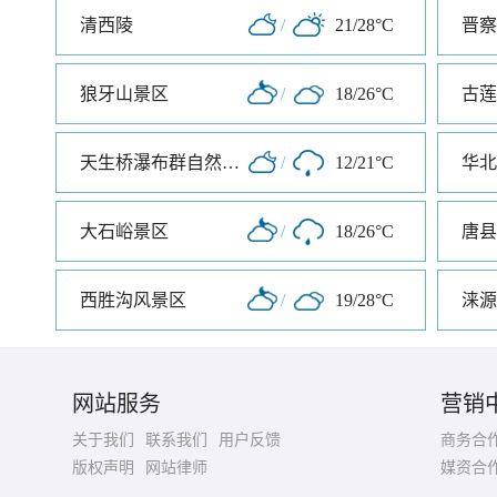
清西陵
/
21/28°C
狼牙山景区
/
18/26°C
古莲
天生桥瀑布群自然风景区
/
12/21°C
华北
大石峪景区
/
18/26°C
西胜沟风景区
/
19/28°C
涞源
网站服务
营销
关于我们
联系我们
用户反馈
商务合
版权声明
网站律师
媒资合