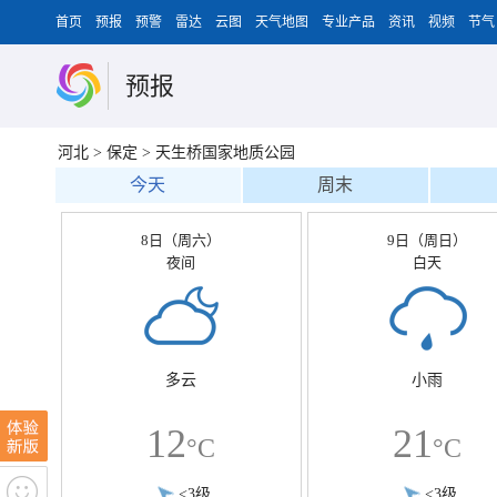
首页
预报
预警
雷达
云图
天气地图
专业产品
资讯
视频
节气
预报
河北
>
保定
>
天生桥国家地质公园
今天
周末
8日（周六）
9日（周日）
夜间
白天
多云
小雨
12
21
°C
°C
<3级
<3级