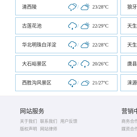
清西陵
/
23/28°C
狼牙
古莲花池
/
22/29°C
华北明珠白洋淀
/
22/28°C
天生
大石峪景区
/
20/26°C
西胜沟风景区
/
21/27°C
涞源
网站服务
营销
关于我们
联系我们
用户反馈
商务合
版权声明
网站律师
媒资合