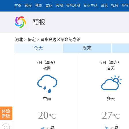
首页
预报
预警
雷达
云图
天气地图
专业产品
资讯
视频
节气
预报
河北
>
保定
>
晋察冀边区革命纪念馆
今天
周末
7日（周五）
8日（周六）
夜间
白天
中雨
多云
20
27
°C
°C
<3级
<3级