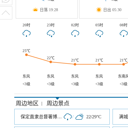
日落 19:28
日出 05:30
20时
23时
02时
05时
08时
25℃
22℃
21℃
21℃
21℃
东风
东风
东风
东风
东南
<3级
<3级
<3级
<3级
<3级
周边地区
周边景点
|
保定直隶总督署博物馆
/
22/29°C
满城