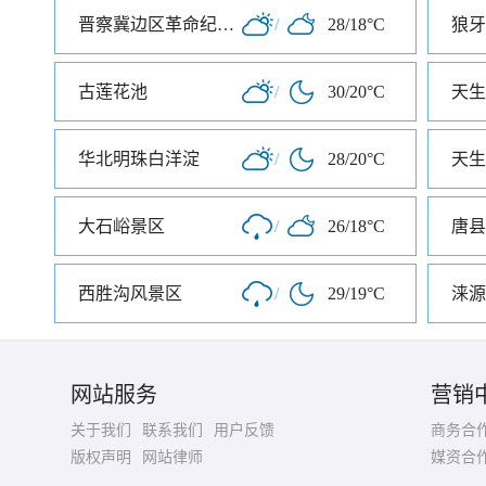
晋察冀边区革命纪念馆
/
28/18°C
狼牙
古莲花池
/
30/20°C
华北明珠白洋淀
/
28/20°C
天生
大石峪景区
/
26/18°C
西胜沟风景区
/
29/19°C
涞源
网站服务
营销
关于我们
联系我们
用户反馈
商务合
版权声明
网站律师
媒资合