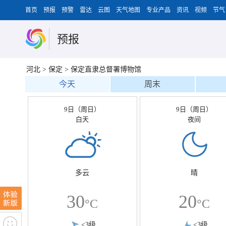
首页
预报
预警
雷达
云图
天气地图
专业产品
资讯
视频
节气
预报
河北
>
保定
>
保定直隶总督署博物馆
今天
周末
9日（周日）
9日（周日）
白天
夜间
多云
晴
30
20
°C
°C
<3级
<3级