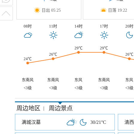
日出 05:25
日落 19:22
08时
11时
14时
17时
20时
29℃
29℃
26℃
26℃
24℃
东南风
东南风
东风
东南风
东风
<3级
<3级
<3级
<3级
<3级
周边地区
周边景点
|
满城汉墓
/
30/21°C
清西